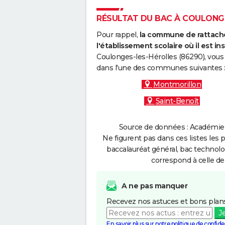
RÉSULTAT DU BAC À COULONGES
Pour rappel,
la commune de rattache
l'établissement scolaire où il est ins
Coulonges-les-Hérolles (86290), vous
dans l'une des communes suivantes 
Montmorillon
Saint-Benoît
Source de données : Académie d
Ne figurent pas dans ces listes les 
baccalauréat général, bac technolo
correspond à celle de
A ne pas manquer
Recevez nos astuces et bons plans
J
En savoir plus sur notre politique de confiden