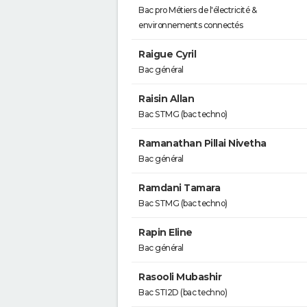
Bac pro Métiers de l'électricité &
environnements connectés
Raigue Cyril
Bac général
Raisin Allan
Bac STMG (bac techno)
Ramanathan Pillai Nivetha
Bac général
Ramdani Tamara
Bac STMG (bac techno)
Rapin Eline
Bac général
Rasooli Mubashir
Bac STI2D (bac techno)