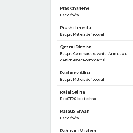
Prax Charlène
Bac général
Prushi Leonita
Bac pro Métiers de l'accueil
Qerimi Dienisa
Bac pro Commerce et vente : Animation,
gestion espace commercial
Rachoev Alina
Bac pro Métiers de l'accueil
Rafai Salina
Bac ST2S (bac techno)
Rafoux Erwan
Bac général
Rahmani Miralem