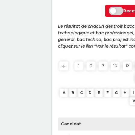
Recev
Le résultat de chacun des trois bac
technologique et bac professionnel, e
général, bac techno, bac pro) est ind
cliquez sur le lien "Voir le résultat"
1
3
7
10
12
A
B
C
D
E
F
G
H
I
Candidat