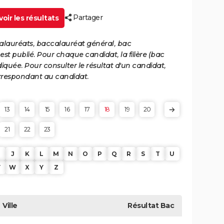
Partager
oir les résultats
calauréats, baccalauréat général, bac
st publié. Pour chaque candidat, la filière (bac
iquée. Pour consulter le résultat d'un candidat,
 correspondant au candidat.
13
14
15
16
17
18
19
20
21
22
23
J
K
L
M
N
O
P
Q
R
S
T
U
V
W
X
Y
Z
Ville
Résultat
Bac