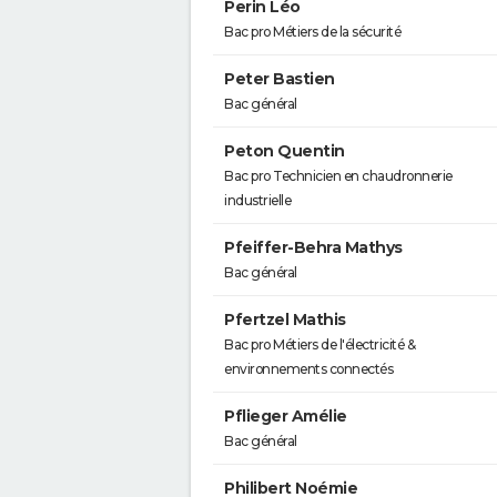
Perin Léo
Bac pro Métiers de la sécurité
Peter Bastien
Bac général
Peton Quentin
Bac pro Technicien en chaudronnerie
industrielle
Pfeiffer-Behra Mathys
Bac général
Pfertzel Mathis
Bac pro Métiers de l'électricité &
environnements connectés
Pflieger Amélie
Bac général
Philibert Noémie