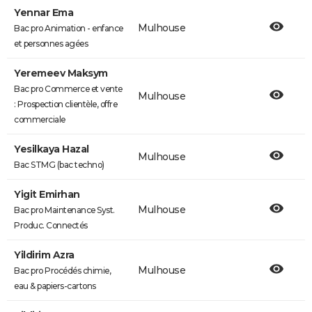
Yennar Ema
Mulhouse
Bac pro Animation - enfance
et personnes agées
Yeremeev Maksym
Bac pro Commerce et vente
Mulhouse
: Prospection clientèle, offre
commerciale
Yesilkaya Hazal
Mulhouse
Bac STMG (bac techno)
Yigit Emirhan
Mulhouse
Bac pro Maintenance Syst.
Produc. Connectés
Yildirim Azra
Mulhouse
Bac pro Procédés chimie,
eau & papiers-cartons