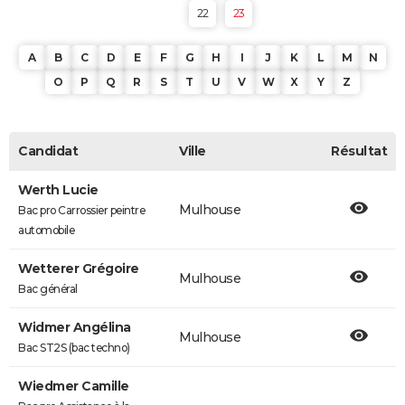
22
23
A
B
C
D
E
F
G
H
I
J
K
L
M
N
O
P
Q
R
S
T
U
V
W
X
Y
Z
Candidat
Ville
Résultat
Werth Lucie
Mulhouse
Bac pro Carrossier peintre
automobile
Wetterer Grégoire
Mulhouse
Bac général
Widmer Angélina
Mulhouse
Bac ST2S (bac techno)
Wiedmer Camille