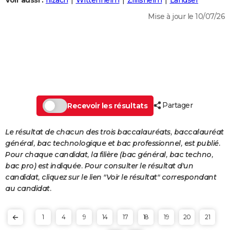
Voir aussi :
Illzach
Wittenheim
Zillisheim
Landser
City break
Voyage de noces
Climat
Destinations
Voyage nature
Forum
+
PHOTO
Mise à jour le 10/07/26
GUIDES D'ACHAT
BONS PLANS
CARTE DE VOEUX
Carte Bonne année
Carte Pâques
Carte de Noël
Carte Saint-Valentin
Carte d'anniversaire
DICTIONNAIRE
Partager
Recevoir les résultats
Biographies
Expressions
Dictionnaire
Citations
Proverbes
PROGRAMME TV
Le résultat de chacun des trois baccalauréats, baccalauréat
COPAINS D'AVANT
général, bac technologique et bac professionnel, est publié.
Pour chaque candidat, la filière (bac général, bac techno,
Se connecter
Collèges
Universités
Service militaire
S'inscrire
Lycées
Primaires
Entreprises
Avis de recherche
AVIS DE DÉCÈS
bac pro) est indiquée. Pour consulter le résultat d'un
candidat, cliquez sur le lien "Voir le résultat" correspondant
FORUM
au candidat.
Lifestyle
Sport
Television
Cinema
Bricolage
Culture
Auto
Voyage
1
4
9
14
17
18
19
20
21