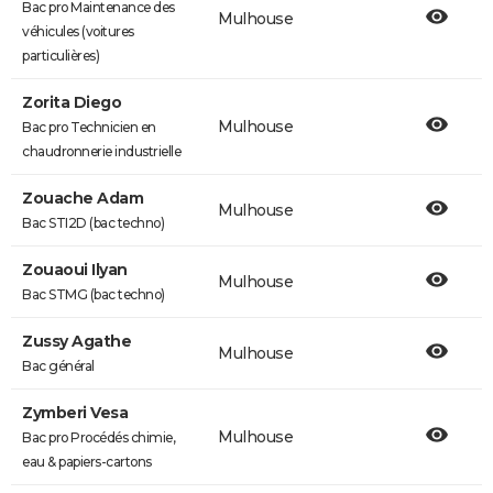
Bac pro Maintenance des
Mulhouse
véhicules (voitures
particulières)
Zorita Diego
Mulhouse
Bac pro Technicien en
chaudronnerie industrielle
Zouache Adam
Mulhouse
Bac STI2D (bac techno)
Zouaoui Ilyan
Mulhouse
Bac STMG (bac techno)
Zussy Agathe
Mulhouse
Bac général
Zymberi Vesa
Mulhouse
Bac pro Procédés chimie,
eau & papiers-cartons