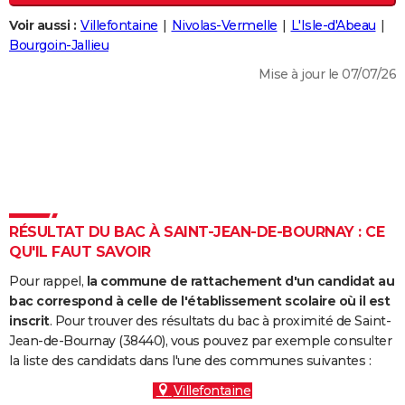
City break
Voyage de noces
Climat
Destinations
Voyage nature
Forum
+
PHOTO
Voir aussi :
Villefontaine
Nivolas-Vermelle
L'Isle-d'Abeau
Bourgoin-Jallieu
GUIDES D'ACHAT
Mise à jour le 07/07/26
BONS PLANS
CARTE DE VOEUX
Carte Bonne année
Carte Pâques
Carte de Noël
Carte Saint-Valentin
Carte d'anniversaire
DICTIONNAIRE
Biographies
Expressions
Dictionnaire
Citations
Proverbes
PROGRAMME TV
RÉSULTAT DU BAC À SAINT-JEAN-DE-BOURNAY : CE
COPAINS D'AVANT
QU'IL FAUT SAVOIR
Se connecter
Collèges
Universités
Service militaire
S'inscrire
Lycées
Primaires
Entreprises
Avis de recherche
AVIS DE DÉCÈS
Pour rappel,
la commune de rattachement d'un candidat au
bac correspond à celle de l'établissement scolaire où il est
FORUM
inscrit
. Pour trouver des résultats du bac à proximité de Saint-
Jean-de-Bournay (38440), vous pouvez par exemple consulter
Lifestyle
Sport
Television
Cinema
Bricolage
Culture
Auto
Voyage
la liste des candidats dans l'une des communes suivantes :
Villefontaine