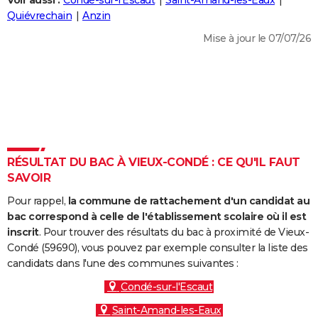
Voir aussi :
Condé-sur-l'Escaut
Saint-Amand-les-Eaux
City break
Voyage de noces
Climat
Destinations
Voyage nature
Forum
+
Quiévrechain
Anzin
PHOTO
Mise à jour le 07/07/26
GUIDES D'ACHAT
BONS PLANS
CARTE DE VOEUX
Carte Bonne année
Carte Pâques
Carte de Noël
Carte Saint-Valentin
Carte d'anniversaire
DICTIONNAIRE
Biographies
Expressions
Dictionnaire
Citations
Proverbes
RÉSULTAT DU BAC À VIEUX-CONDÉ : CE QU'IL FAUT
PROGRAMME TV
SAVOIR
COPAINS D'AVANT
Pour rappel,
la commune de rattachement d'un candidat au
Se connecter
Collèges
Universités
Service militaire
S'inscrire
Lycées
Primaires
Entreprises
Avis de recherche
bac correspond à celle de l'établissement scolaire où il est
AVIS DE DÉCÈS
inscrit
. Pour trouver des résultats du bac à proximité de Vieux-
Condé (59690), vous pouvez par exemple consulter la liste des
FORUM
candidats dans l'une des communes suivantes :
Lifestyle
Sport
Television
Cinema
Bricolage
Culture
Auto
Voyage
Condé-sur-l'Escaut
Saint-Amand-les-Eaux