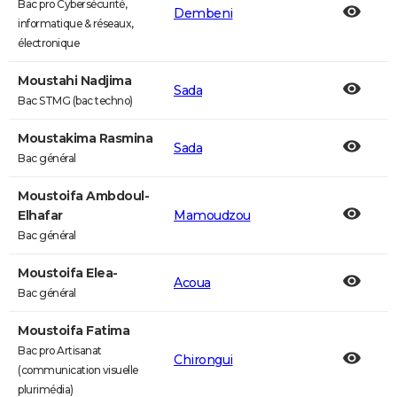
Bac pro Cybersécurité,
Dembeni
informatique & réseaux,
électronique
Moustahi Nadjima
Sada
Bac STMG (bac techno)
Moustakima Rasmina
Sada
Bac général
Moustoifa Ambdoul-
Elhafar
Mamoudzou
Bac général
Moustoifa Elea-
Acoua
Bac général
Moustoifa Fatima
Bac pro Artisanat
Chirongui
(communication visuelle
plurimédia)