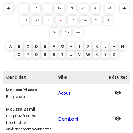
...
1
2
7
14
21
25
26
28
29
30
31
32
33
34
35
36
37
38
42
A
B
C
D
E
F
G
H
I
J
K
L
M
N
O
P
Q
R
S
T
U
V
W
X
Y
Z
Candidat
Ville
Résultat
Moussa Ylayas
Acoua
Bac général
Moussa Zamil
Bac pro Métiers de
Dembeni
l'électricité &
environnements connectés