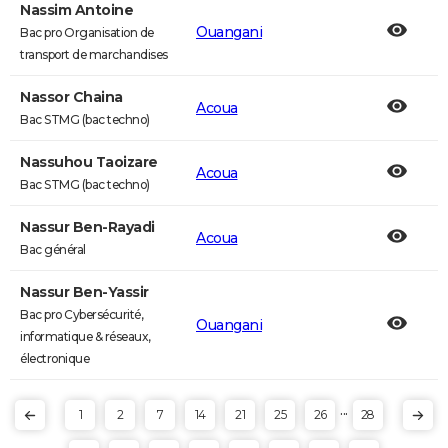
Nassim Antoine
Ouangani
Bac pro Organisation de
transport de marchandises
Nassor Chaina
Acoua
Bac STMG (bac techno)
Nassuhou Taoizare
Acoua
Bac STMG (bac techno)
Nassur Ben-Rayadi
Acoua
Bac général
Nassur Ben-Yassir
Bac pro Cybersécurité,
Ouangani
informatique & réseaux,
électronique
...
1
2
7
14
21
25
26
28