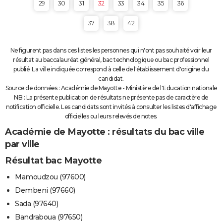
29
30
31
32
33
34
35
36
37
38
42
Ne figurent pas dans ces listes les personnes qui n'ont pas souhaité voir leur
résultat au baccalauréat général, bac technologique ou bac professionnel
publié. La ville indiquée correspond à celle de l'établissement d'origine du
candidat.
Source de données : Académie de Mayotte - Ministère de l'Education nationale
NB : La présente publication de résultats ne présente pas de caractère de
notification officielle. Les candidats sont invités à consulter les listes d'affichage
officielles ou leurs relevés de notes.
Académie de Mayotte : résultats du bac ville
par ville
Résultat bac Mayotte
Mamoudzou (97600)
Dembeni (97660)
Sada (97640)
Bandraboua (97650)