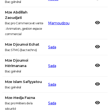
Bac général
Mze Abdillah
Zaoudjati
Mamoudzou
Bac pro Commerce et vente
: Animation, gestion espace
commercial
Mze Djoumoi Echat
Sada
Bac STMG (bac techno)
Mze Djoumoi
Hérimanana
Sada
Bac général
Mze Islam Safiyyatou
Sada
Bac général
Mze-Hedja Fazna
Sada
Bac pro Métiers de la
sécurité