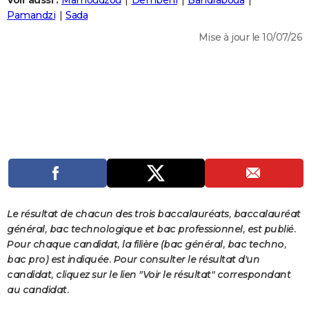
Voir aussi :
Mamoudzou
Dembeni
Bandraboua
City break
Voyage de noces
Climat
Destinations
Voyage nature
Forum
+
Pamandzi
Sada
PHOTO
Mise à jour le 10/07/26
GUIDES D'ACHAT
BONS PLANS
CARTE DE VOEUX
Carte Bonne année
Carte Pâques
Carte de Noël
Carte Saint-Valentin
Carte d'anniversaire
DICTIONNAIRE
Biographies
Expressions
Dictionnaire
Citations
Proverbes
PROGRAMME TV
COPAINS D'AVANT
Se connecter
Collèges
Universités
Service militaire
S'inscrire
Lycées
Primaires
Entreprises
Avis de recherche
AVIS DE DÉCÈS
Le résultat de chacun des trois baccalauréats, baccalauréat
général, bac technologique et bac professionnel, est publié.
FORUM
Pour chaque candidat, la filière (bac général, bac techno,
bac pro) est indiquée. Pour consulter le résultat d'un
Lifestyle
Sport
Television
Cinema
Bricolage
Culture
Auto
Voyage
candidat, cliquez sur le lien "Voir le résultat" correspondant
au candidat.