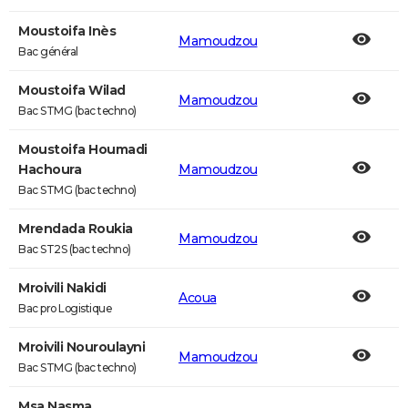
Moustoifa Inès
Mamoudzou
Bac général
Moustoifa Wilad
Mamoudzou
Bac STMG (bac techno)
Moustoifa Houmadi
Hachoura
Mamoudzou
Bac STMG (bac techno)
Mrendada Roukia
Mamoudzou
Bac ST2S (bac techno)
Mroivili Nakidi
Acoua
Bac pro Logistique
Mroivili Nouroulayni
Mamoudzou
Bac STMG (bac techno)
Msa Nasma