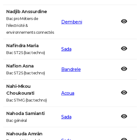
Nadjib Anssurdine
Bac pro Métiers de
Dembeni
l'électricité &
environnements connectés
Nafindra Maria
Sada
Bac ST2S (bac techno)
Nafion Asna
Bandrele
Bac ST2S (bac techno)
Nahi-Mkou
Choukourati
Acoua
Bac STMG (bac techno)
Nahoda Samianti
Sada
Bac général
Nahouda Amrân