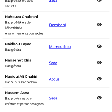
Sada
Bac pro Métiers de la
sécurité
Nahouza Chabrani
Bac pro Métiers de
Dembeni
l'électricité &
environnements connectés
Nakibou Fayad
Mamoudzou
Bac général
Nansenet Idris
Sada
Bac général
Naoioui Ali Chakiri
Acoua
Bac STMG (bac techno)
Nassem Asna
Sada
Bac pro Animation -
enfance et personnes agées