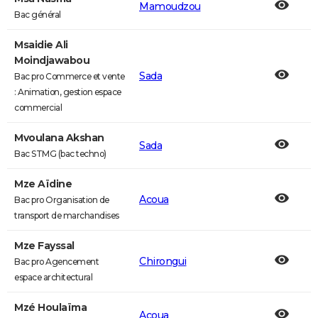
Mamoudzou
Bac général
Msaidie Ali
Moindjawabou
Sada
Bac pro Commerce et vente
: Animation, gestion espace
commercial
Mvoulana Akshan
Sada
Bac STMG (bac techno)
Mze Aïdine
Acoua
Bac pro Organisation de
transport de marchandises
Mze Fayssal
Chirongui
Bac pro Agencement
espace architectural
Mzé Houlaïma
Acoua