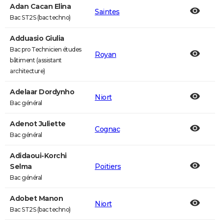
Adan Cacan Elina
Saintes
Bac ST2S (bac techno)
Adduasio Giulia
Bac pro Technicien études
Royan
bâtiment (assistant
architecture)
Adelaar Dordynho
Niort
Bac général
Adenot Juliette
Cognac
Bac général
Adidaoui-Korchi
Selma
Poitiers
Bac général
Adobet Manon
Niort
Bac ST2S (bac techno)