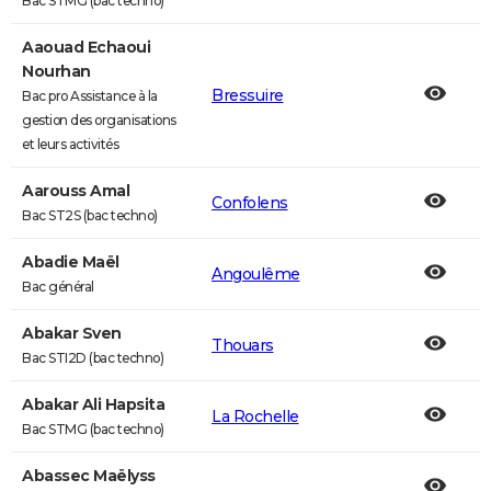
Bac STMG (bac techno)
Aaouad Echaoui
Nourhan
Bressuire
Bac pro Assistance à la
gestion des organisations
et leurs activités
Aarouss Amal
Confolens
Bac ST2S (bac techno)
Abadie Maël
Angoulême
Bac général
Abakar Sven
Thouars
Bac STI2D (bac techno)
Abakar Ali Hapsita
La Rochelle
Bac STMG (bac techno)
Abassec Maëlyss