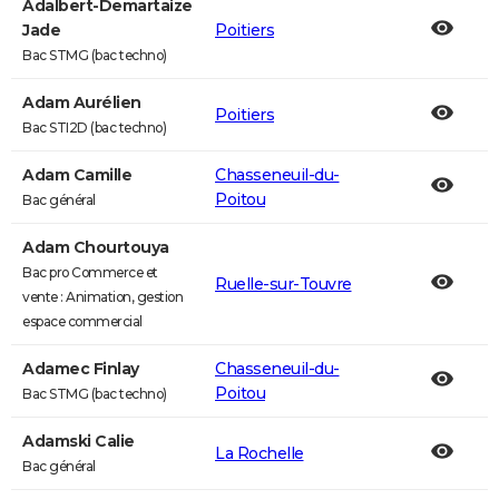
Adalbert-Demartaize
Jade
Poitiers
Bac STMG (bac techno)
Adam Aurélien
Poitiers
Bac STI2D (bac techno)
Adam Camille
Chasseneuil-du-
Poitou
Bac général
Adam Chourtouya
Bac pro Commerce et
Ruelle-sur-Touvre
vente : Animation, gestion
espace commercial
Adamec Finlay
Chasseneuil-du-
Poitou
Bac STMG (bac techno)
Adamski Calie
La Rochelle
Bac général