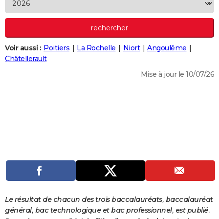
City break
Voyage de noces
Climat
Destinations
Voyage nature
Forum
+
PHOTO
GUIDES D'ACHAT
Voir aussi :
Poitiers
La Rochelle
Niort
Angoulême
BONS PLANS
Châtellerault
CARTE DE VOEUX
Mise à jour le 10/07/26
Carte Bonne année
Carte Pâques
Carte de Noël
Carte Saint-Valentin
Carte d'anniversaire
DICTIONNAIRE
Biographies
Expressions
Dictionnaire
Citations
Proverbes
PROGRAMME TV
COPAINS D'AVANT
Se connecter
Collèges
Universités
Service militaire
S'inscrire
Lycées
Primaires
Entreprises
Avis de recherche
AVIS DE DÉCÈS
FORUM
Lifestyle
Sport
Television
Cinema
Bricolage
Culture
Auto
Voyage
Le résultat de chacun des trois baccalauréats, baccalauréat
général, bac technologique et bac professionnel, est publié.