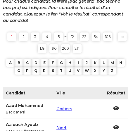
Pour chaque candidat, la filière (bac général, bac techno,
bac pro) est indiquée. Pour consulter le résultat d'un
candidat, cliquez sur le lien "Voir le résultat" correspondant
au candidat.
...
1
2
3
4
5
12
22
54
106
158
190
200
214
A
B
C
D
E
F
G
H
I
J
K
L
M
N
O
P
Q
R
S
T
U
V
W
X
Y
Z
Candidat
Ville
Résultat
Aabd Mohammed
Poitiers
Bac général
Aalouch Ayoub
Niort