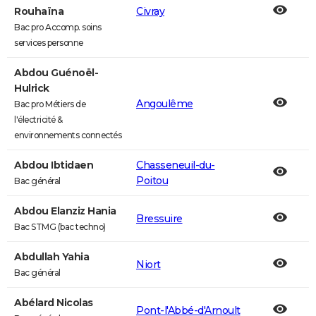
Rouhaïna
Civray
Bac pro Accomp. soins
services personne
Abdou Guénoël-
Hulrick
Angoulême
Bac pro Métiers de
l'électricité &
environnements connectés
Abdou Ibtidaen
Chasseneuil-du-
Poitou
Bac général
Abdou Elanziz Hania
Bressuire
Bac STMG (bac techno)
Abdullah Yahia
Niort
Bac général
Abélard Nicolas
Pont-l'Abbé-d'Arnoult