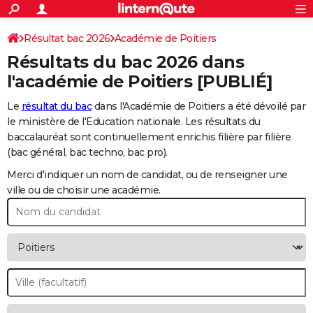
ACTUALITÉS
Connexion
S'inscrire
Résultat bac 2026
Académie de Poitiers
Rechercher
Société
Education
Villes
Politique
Faits Divers
Monde
+
SPORT
Résultats du bac 2026 dans
Football
Cyclisme
Forum
Coupe du monde 2026
Tennis
Rugby
CULTURE
l'académie de Poitiers [PUBLIÉ]
TNT
Cinéma
Musique
Programme TV
Streaming
Sorties cinéma
+
FINANCE
Le
résultat du bac
dans l'Académie de Poitiers a été dévoilé par
le ministère de l'Education nationale. Les résultats du
Impôts
Immobilier
Banque
Crédit
Retraite
Epargne
Risques naturels par ville
Assurance
AUTO
baccalauréat sont continuellement enrichis filière par filière
(bac général, bac techno, bac pro).
Réserver un essai
Berlines
Forum auto
Essais
Citadines
SUV
+
HIGH-TECH
Merci d'indiquer un nom de candidat, ou de renseigner une
Meilleur smartphone
Ordinateurs
Guide high-tech
Mobiles
Internet
Jeux vidéo
+
BRICOLAGE
ville ou de choisir une académie.
Aménagement intérieur
Cuisine
Jardinage
+
Forum
Extérieur
Salle de bains
Rangement
WEEK-END
Escapades
Expositions
Week-end nature
Guides de France
Patrimoine
Musées
+
LIFESTYLE
Bien-être
Mode
+
Art de vivre
Loisirs
Modes de vie
SANTE
Guide de la santé
Médicaments
+
Alimentation
Maladies
Sommeil
VOYAGE