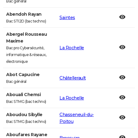
Bac général
Abendoh Rayan
Saintes
Bac STI2D (bac techno)
Abergel Rousseau
Maxime
La Rochelle
Bac pro Cybersécurité,
informatique & réseaux,
électronique
Abot Capucine
Châtellerault
Bac général
Abouali Chemsi
La Rochelle
Bac STMG (bac techno)
Aboudou Sibylle
Chasseneuil-du-
Poitou
Bac STMG (bac techno)
Aboufares Rayane