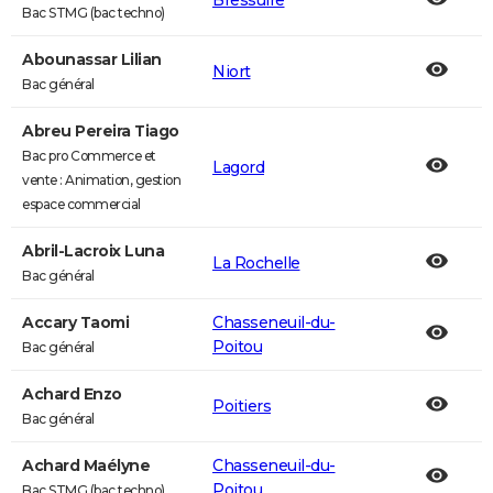
Bressuire
Bac STMG (bac techno)
Abounassar Lilian
Niort
Bac général
Abreu Pereira Tiago
Bac pro Commerce et
Lagord
vente : Animation, gestion
espace commercial
Abril-Lacroix Luna
La Rochelle
Bac général
Accary Taomi
Chasseneuil-du-
Poitou
Bac général
Achard Enzo
Poitiers
Bac général
Achard Maélyne
Chasseneuil-du-
Poitou
Bac STMG (bac techno)