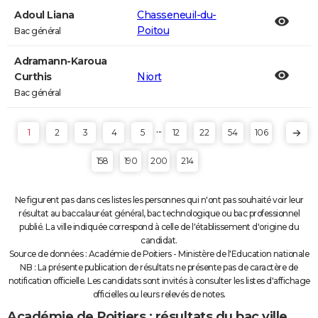
Adoul Liana
Chasseneuil-du-
Poitou
Bac général
Adramann-Karoua
Curthis
Niort
Bac général
...
1
2
3
4
5
12
22
54
106
158
190
200
214
Ne figurent pas dans ces listes les personnes qui n'ont pas souhaité voir leur
résultat au baccalauréat général, bac technologique ou bac professionnel
publié. La ville indiquée correspond à celle de l'établissement d'origine du
candidat.
Source de données : Académie de Poitiers - Ministère de l'Education nationale
NB : La présente publication de résultats ne présente pas de caractère de
notification officielle. Les candidats sont invités à consulter les listes d'affichage
officielles ou leurs relevés de notes.
Académie de Poitiers : résultats du bac ville