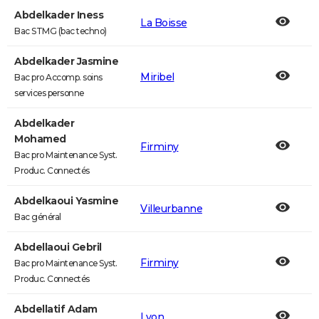
Abdelkader Iness
La Boisse
Bac STMG (bac techno)
Abdelkader Jasmine
Miribel
Bac pro Accomp. soins
services personne
Abdelkader
Mohamed
Firminy
Bac pro Maintenance Syst.
Produc. Connectés
Abdelkaoui Yasmine
Villeurbanne
Bac général
Abdellaoui Gebril
Firminy
Bac pro Maintenance Syst.
Produc. Connectés
Abdellatif Adam
Lyon