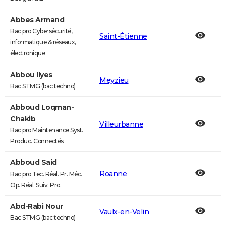
Abbes Armand
Bac pro Cybersécurité,
Saint-Étienne
informatique & réseaux,
électronique
Abbou Ilyes
Meyzieu
Bac STMG (bac techno)
Abboud Loqman-
Chakib
Villeurbanne
Bac pro Maintenance Syst.
Produc. Connectés
Abboud Said
Roanne
Bac pro Tec. Réal. Pr. Méc.
Op. Réal. Suiv. Pro.
Abd-Rabi Nour
Vaulx-en-Velin
Bac STMG (bac techno)