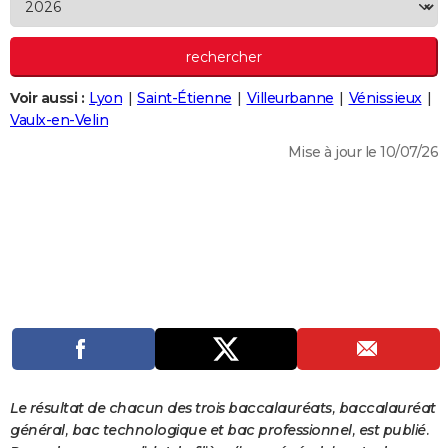
City break
Voyage de noces
Climat
Destinations
Voyage nature
Forum
+
PHOTO
GUIDES D'ACHAT
Voir aussi :
Lyon
Saint-Étienne
Villeurbanne
Vénissieux
BONS PLANS
Vaulx-en-Velin
CARTE DE VOEUX
Mise à jour le 10/07/26
Carte Bonne année
Carte Pâques
Carte de Noël
Carte Saint-Valentin
Carte d'anniversaire
DICTIONNAIRE
Biographies
Expressions
Dictionnaire
Citations
Proverbes
PROGRAMME TV
COPAINS D'AVANT
Se connecter
Collèges
Universités
Service militaire
S'inscrire
Lycées
Primaires
Entreprises
Avis de recherche
AVIS DE DÉCÈS
FORUM
Lifestyle
Sport
Television
Cinema
Bricolage
Culture
Auto
Voyage
Le résultat de chacun des trois baccalauréats, baccalauréat
général, bac technologique et bac professionnel, est publié.