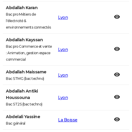
Abdallah Karan
Bac pro Métiers de
Lyon
l'électricité &
environnements connectés
Abdallah Kayssan
Bac pro Commerce et vente
Lyon
: Animation, gestion espace
commercial
Abdallah Maissame
Lyon
Bac STMG (bac techno)
Abdallah Antiki
Houssouna
Lyon
Bac ST2S (bac techno)
Abdelali Yassine
La Boisse
Bac général