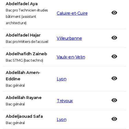
Abdelfadel Aya
Bac pro Technicien études
Caluire-et-Cuire
bâtiment (assistant
architecture)
Abdelfadel Hajar
Villeurbanne
Bac pro Métiers de l'accueil
Abdelhafidh Zaineb
Vaulx-en-Velin
Bac STMG (bac techno)
Abdelilah Amen-
Eddine
Lyon
Bac général
Abdelilah Rayane
Trévoux
Bac général
Abdeljaouad Safa
Lyon
Bac général