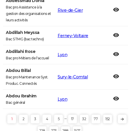
Abdessmad Donia
Bac pro Assistance à la
Rive-de-Gier
gestion des organisations et
leurs activités
Abdillah Meyssa
Ferney-Voltaire
Bac STMG (bac techno)
Abdillahi Rose
Lyon
Bac pro Métiers de l'accueil
Abdou Billal
Sury-le-Comtal
Bac pro Maintenance Syst.
Produc. Connectés
Abdou Ibrahim
Lyon
Bac général
...
1
2
3
4
5
17
32
77
152
228
273
288
307