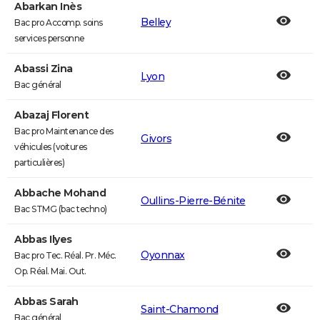
Abarkan Inès
Belley
Bac pro Accomp. soins
services personne
Abassi Zina
Lyon
Bac général
Abazaj Florent
Bac pro Maintenance des
Givors
véhicules (voitures
particulières)
Abbache Mohand
Oullins-Pierre-Bénite
Bac STMG (bac techno)
Abbas Ilyes
Oyonnax
Bac pro Tec. Réal. Pr. Méc.
Op. Réal. Mai. Out.
Abbas Sarah
Saint-Chamond
Bac général