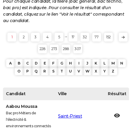
Pour chaque candidat, la filière (bac général, bac techno,
bac pro) est indiquée. Pour consulter le résultat d'un
candidat, cliquez sur le lien "Voir le résultat" correspondant
au candidat.
...
1
2
3
4
5
17
32
77
152
228
273
288
307
A
B
C
D
E
F
G
H
I
J
K
L
M
N
O
P
Q
R
S
T
U
V
W
X
Y
Z
Candidat
Ville
Résultat
Aabou Moussa
Bac pro Métiers de
Saint-Priest
l'électricité &
environnements connectés