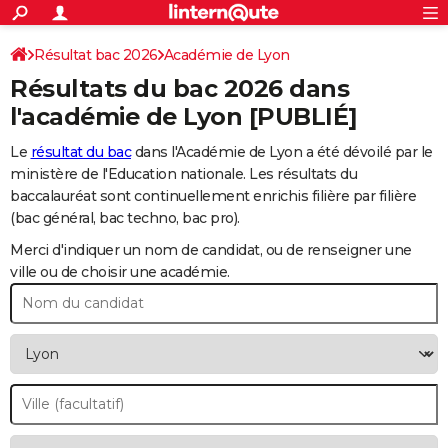
ACTUALITÉS
Connexion
S'inscrire
Résultat bac 2026
Académie de Lyon
Rechercher
Société
Education
Villes
Politique
Faits Divers
Monde
+
SPORT
Résultats du bac 2026 dans
Football
Cyclisme
Forum
Coupe du monde 2026
Tennis
Rugby
CULTURE
l'académie de Lyon [PUBLIÉ]
TNT
Cinéma
Musique
Programme TV
Streaming
Sorties cinéma
+
FINANCE
Le
résultat du bac
dans l'Académie de Lyon a été dévoilé par le
ministère de l'Education nationale. Les résultats du
Impôts
Immobilier
Banque
Crédit
Retraite
Epargne
Risques naturels par ville
Assurance
AUTO
baccalauréat sont continuellement enrichis filière par filière
(bac général, bac techno, bac pro).
Réserver un essai
Berlines
Forum auto
Essais
Citadines
SUV
+
HIGH-TECH
Merci d'indiquer un nom de candidat, ou de renseigner une
Meilleur smartphone
Ordinateurs
Guide high-tech
Mobiles
Internet
Jeux vidéo
+
BRICOLAGE
ville ou de choisir une académie.
Aménagement intérieur
Cuisine
Jardinage
+
Forum
Extérieur
Salle de bains
Rangement
WEEK-END
Escapades
Expositions
Week-end nature
Guides de France
Patrimoine
Musées
+
LIFESTYLE
Bien-être
Mode
+
Art de vivre
Loisirs
Modes de vie
SANTE
Guide de la santé
Médicaments
+
Alimentation
Maladies
Sommeil
VOYAGE