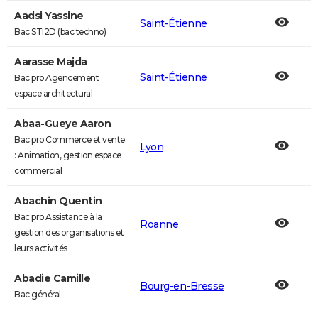
Aadsi Yassine
Saint-Étienne
Bac STI2D (bac techno)
Aarasse Majda
Saint-Étienne
Bac pro Agencement
espace architectural
Abaa-Gueye Aaron
Bac pro Commerce et vente
Lyon
: Animation, gestion espace
commercial
Abachin Quentin
Bac pro Assistance à la
Roanne
gestion des organisations et
leurs activités
Abadie Camille
Bourg-en-Bresse
Bac général