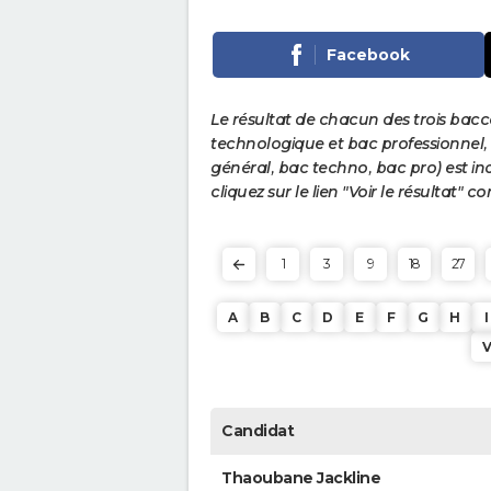
Facebook
Le résultat de chacun des trois bac
technologique et bac professionnel, e
général, bac techno, bac pro) est ind
cliquez sur le lien "Voir le résultat"
1
3
9
18
27
A
B
C
D
E
F
G
H
I
Candidat
Thaoubane Jackline