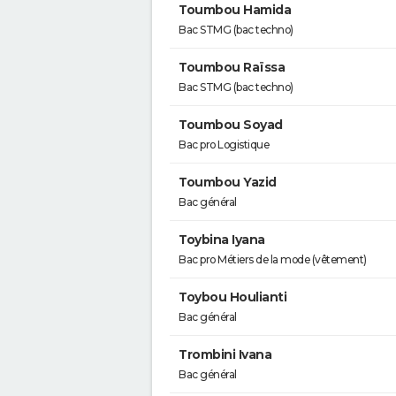
Toumbou Hamida
Bac STMG (bac techno)
Toumbou Raïssa
Bac STMG (bac techno)
Toumbou Soyad
Bac pro Logistique
Toumbou Yazid
Bac général
Toybina Iyana
Bac pro Métiers de la mode (vêtement)
Toybou Houlianti
Bac général
Trombini Ivana
Bac général