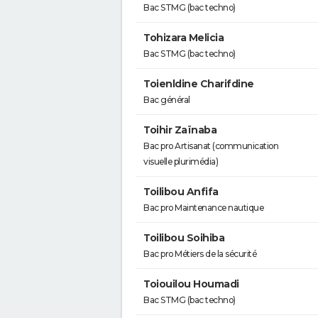
Bac STMG (bac techno)
Tohizara Melicia
Bac STMG (bac techno)
Toienldine Charifdine
Bac général
Toihir Zaïnaba
Bac pro Artisanat (communication
visuelle plurimédia)
Toilibou Anfifa
Bac pro Maintenance nautique
Toilibou Soihiba
Bac pro Métiers de la sécurité
Toiouilou Houmadi
Bac STMG (bac techno)