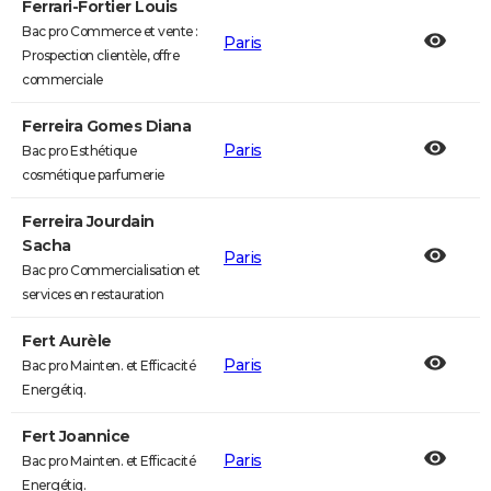
Ferrari-Fortier Louis
Bac pro Commerce et vente :
Paris
Prospection clientèle, offre
commerciale
Ferreira Gomes Diana
Paris
Bac pro Esthétique
cosmétique parfumerie
Ferreira Jourdain
Sacha
Paris
Bac pro Commercialisation et
services en restauration
Fert Aurèle
Paris
Bac pro Mainten. et Efficacité
Energétiq.
Fert Joannice
Paris
Bac pro Mainten. et Efficacité
Energétiq.