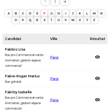
1
2
A
B
C
D
E
F
G
H
I
J
K
L
M
N
O
P
Q
R
S
T
U
V
W
X
Y
Z
Candidat
Ville
Résultat
Fabbro Lisa
Bac pro Commerce et vente :
Paris
Animation, gestion espace
commercial
Fabre-Roger Marius
Paris
Bac général
Fabrizy Isabelle
Bac pro Commerce et vente :
Paris
Animation, gestion espace
commercial