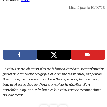
Voir aussi :
Paris
City break
Voyage de noces
Climat
Destinations
Voyage nature
Forum
+
PHOTO
Mise à jour le 10/07/26
GUIDES D'ACHAT
BONS PLANS
CARTE DE VOEUX
Carte Bonne année
Carte Pâques
Carte de Noël
Carte Saint-Valentin
Carte d'anniversaire
DICTIONNAIRE
Biographies
Expressions
Dictionnaire
Citations
Proverbes
PROGRAMME TV
COPAINS D'AVANT
Le résultat de chacun des trois baccalauréats, baccalauréat
Se connecter
Collèges
Universités
Service militaire
S'inscrire
Lycées
Primaires
Entreprises
Avis de recherche
AVIS DE DÉCÈS
général, bac technologique et bac professionnel, est publié.
Pour chaque candidat, la filière (bac général, bac techno,
FORUM
bac pro) est indiquée. Pour consulter le résultat d'un
candidat, cliquez sur le lien "Voir le résultat" correspondant
Lifestyle
Sport
Television
Cinema
Bricolage
Culture
Auto
Voyage
au candidat.