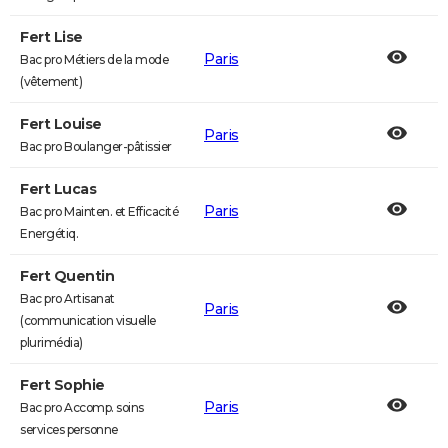
Fert Lise
Paris
Bac pro Métiers de la mode
(vêtement)
Fert Louise
Paris
Bac pro Boulanger-pâtissier
Fert Lucas
Paris
Bac pro Mainten. et Efficacité
Energétiq.
Fert Quentin
Bac pro Artisanat
Paris
(communication visuelle
plurimédia)
Fert Sophie
Paris
Bac pro Accomp. soins
services personne