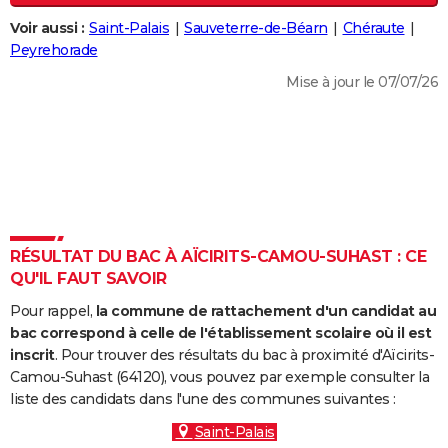
City break
Voyage de noces
Climat
Destinations
Voyage nature
Forum
+
PHOTO
Voir aussi :
Saint-Palais
Sauveterre-de-Béarn
Chéraute
Peyrehorade
GUIDES D'ACHAT
Mise à jour le 07/07/26
BONS PLANS
CARTE DE VOEUX
Carte Bonne année
Carte Pâques
Carte de Noël
Carte Saint-Valentin
Carte d'anniversaire
DICTIONNAIRE
Biographies
Expressions
Dictionnaire
Citations
Proverbes
PROGRAMME TV
RÉSULTAT DU BAC À AÏCIRITS-CAMOU-SUHAST : CE
COPAINS D'AVANT
QU'IL FAUT SAVOIR
Se connecter
Collèges
Universités
Service militaire
S'inscrire
Lycées
Primaires
Entreprises
Avis de recherche
AVIS DE DÉCÈS
Pour rappel,
la commune de rattachement d'un candidat au
bac correspond à celle de l'établissement scolaire où il est
FORUM
inscrit
. Pour trouver des résultats du bac à proximité d'Aïcirits-
Camou-Suhast (64120), vous pouvez par exemple consulter la
Lifestyle
Sport
Television
Cinema
Bricolage
Culture
Auto
Voyage
liste des candidats dans l'une des communes suivantes :
Saint-Palais