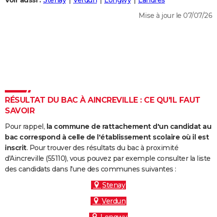
Voir aussi :
Stenay
Verdun
Longwy
Landres
City break
Voyage de noces
Climat
Destinations
Voyage nature
Forum
+
PHOTO
Mise à jour le 07/07/26
GUIDES D'ACHAT
BONS PLANS
CARTE DE VOEUX
Carte Bonne année
Carte Pâques
Carte de Noël
Carte Saint-Valentin
Carte d'anniversaire
DICTIONNAIRE
RÉSULTAT DU BAC À AINCREVILLE : CE QU'IL FAUT
Biographies
Expressions
Dictionnaire
Citations
Proverbes
SAVOIR
PROGRAMME TV
Pour rappel,
la commune de rattachement d'un candidat au
COPAINS D'AVANT
bac correspond à celle de l'établissement scolaire où il est
Se connecter
Collèges
Universités
Service militaire
S'inscrire
Lycées
Primaires
Entreprises
Avis de recherche
inscrit
. Pour trouver des résultats du bac à proximité
AVIS DE DÉCÈS
d'Aincreville (55110), vous pouvez par exemple consulter la liste
des candidats dans l'une des communes suivantes :
FORUM
Stenay
Lifestyle
Sport
Television
Cinema
Bricolage
Culture
Auto
Voyage
Verdun