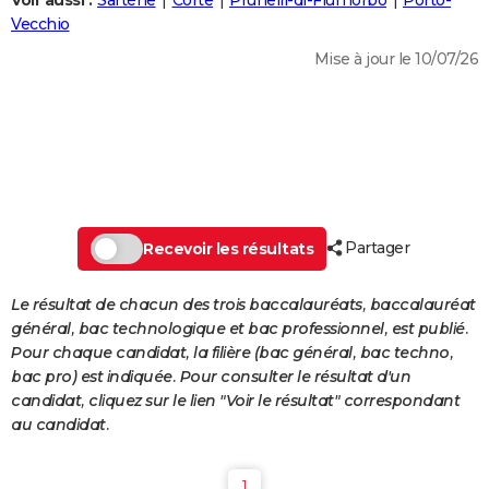
Voir aussi :
Sartène
Corte
Prunelli-di-Fiumorbo
Porto-
City break
Voyage de noces
Climat
Destinations
Voyage nature
Forum
+
Vecchio
PHOTO
Mise à jour le 10/07/26
GUIDES D'ACHAT
BONS PLANS
CARTE DE VOEUX
Carte Bonne année
Carte Pâques
Carte de Noël
Carte Saint-Valentin
Carte d'anniversaire
DICTIONNAIRE
Biographies
Expressions
Dictionnaire
Citations
Proverbes
Partager
PROGRAMME TV
Recevoir les résultats
COPAINS D'AVANT
Le résultat de chacun des trois baccalauréats, baccalauréat
général, bac technologique et bac professionnel, est publié.
Se connecter
Collèges
Universités
Service militaire
S'inscrire
Lycées
Primaires
Entreprises
Avis de recherche
AVIS DE DÉCÈS
Pour chaque candidat, la filière (bac général, bac techno,
bac pro) est indiquée. Pour consulter le résultat d'un
FORUM
candidat, cliquez sur le lien "Voir le résultat" correspondant
Lifestyle
Sport
Television
Cinema
Bricolage
Culture
Auto
Voyage
au candidat.
1