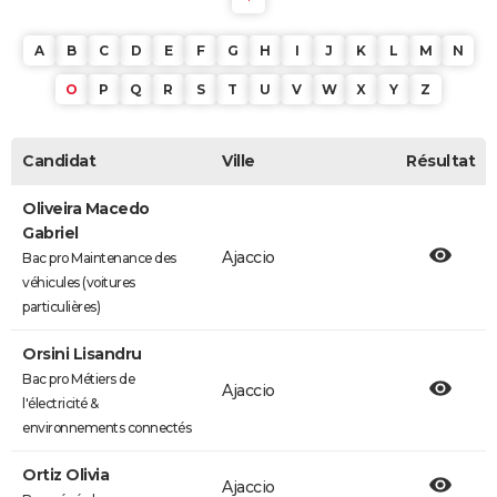
A
B
C
D
E
F
G
H
I
J
K
L
M
N
O
P
Q
R
S
T
U
V
W
X
Y
Z
Candidat
Ville
Résultat
Oliveira Macedo
Gabriel
Ajaccio
Bac pro Maintenance des
véhicules (voitures
particulières)
Orsini Lisandru
Bac pro Métiers de
Ajaccio
l'électricité &
environnements connectés
Ortiz Olivia
Ajaccio