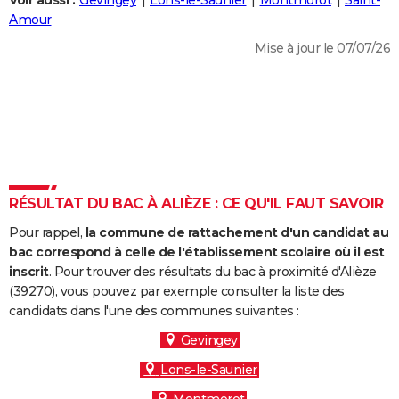
Voir aussi :
Gevingey
Lons-le-Saunier
Montmorot
Saint-
City break
Voyage de noces
Climat
Destinations
Voyage nature
Forum
+
Amour
PHOTO
Mise à jour le 07/07/26
GUIDES D'ACHAT
BONS PLANS
CARTE DE VOEUX
Carte Bonne année
Carte Pâques
Carte de Noël
Carte Saint-Valentin
Carte d'anniversaire
DICTIONNAIRE
Biographies
Expressions
Dictionnaire
Citations
Proverbes
RÉSULTAT DU BAC À ALIÈZE : CE QU'IL FAUT SAVOIR
PROGRAMME TV
Pour rappel,
la commune de rattachement d'un candidat au
COPAINS D'AVANT
bac correspond à celle de l'établissement scolaire où il est
Se connecter
Collèges
Universités
Service militaire
S'inscrire
Lycées
Primaires
Entreprises
Avis de recherche
inscrit
. Pour trouver des résultats du bac à proximité d'Alièze
AVIS DE DÉCÈS
(39270), vous pouvez par exemple consulter la liste des
candidats dans l'une des communes suivantes :
FORUM
Gevingey
Lifestyle
Sport
Television
Cinema
Bricolage
Culture
Auto
Voyage
Lons-le-Saunier