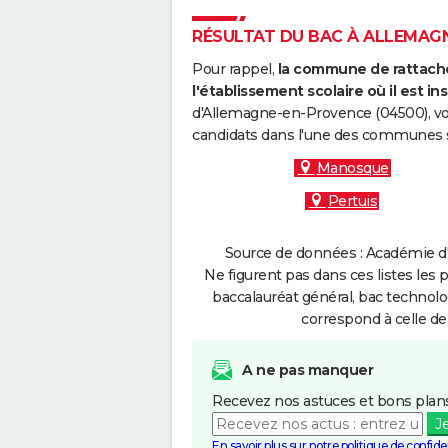
RÉSULTAT DU BAC À ALLEMAGNE
Pour rappel,
la commune de rattache
l'établissement scolaire où il est ins
d'Allemagne-en-Provence (04500), vou
candidats dans l'une des communes s
Manosque
Pertuis
Source de données : Académie d'A
Ne figurent pas dans ces listes les 
baccalauréat général, bac technolo
correspond à celle de
A ne pas manquer
Recevez nos astuces et bons plans
J
En savoir plus sur notre politique de confiden