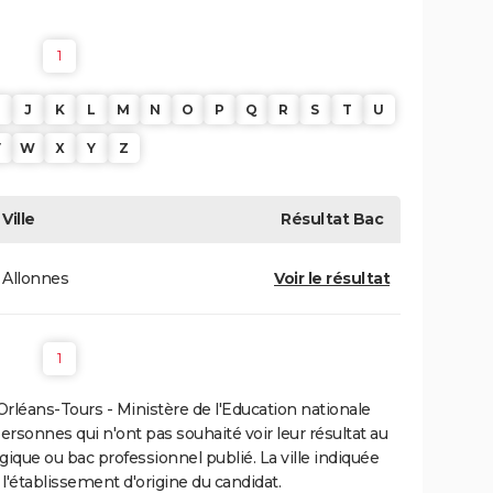
1
J
K
L
M
N
O
P
Q
R
S
T
U
V
W
X
Y
Z
Ville
Résultat
Bac
Allonnes
Voir le résultat
1
rléans-Tours - Ministère de l'Education nationale
personnes qui n'ont pas souhaité voir leur résultat au
gique ou bac professionnel publié. La ville indiquée
 l'établissement d'origine du candidat.