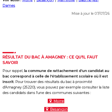
Voir aussi :
Morre
Besançon
Mamirolle
Baume-les-
City break
Voyage de noces
Climat
Destinations
Voyage nature
Forum
+
Dames
PHOTO
Mise à jour le 07/07/26
GUIDES D'ACHAT
BONS PLANS
CARTE DE VOEUX
Carte Bonne année
Carte Pâques
Carte de Noël
Carte Saint-Valentin
Carte d'anniversaire
DICTIONNAIRE
Biographies
Expressions
Dictionnaire
Citations
Proverbes
RÉSULTAT DU BAC À AMAGNEY : CE QU'IL FAUT
PROGRAMME TV
SAVOIR
COPAINS D'AVANT
Pour rappel,
la commune de rattachement d'un candidat au
Se connecter
Collèges
Universités
Service militaire
S'inscrire
Lycées
Primaires
Entreprises
Avis de recherche
bac correspond à celle de l'établissement scolaire où il est
AVIS DE DÉCÈS
inscrit
. Pour trouver des résultats du bac à proximité
d'Amagney (25220), vous pouvez par exemple consulter la liste
FORUM
des candidats dans l'une des communes suivantes :
Lifestyle
Sport
Television
Cinema
Bricolage
Culture
Auto
Voyage
Morre
Besançon