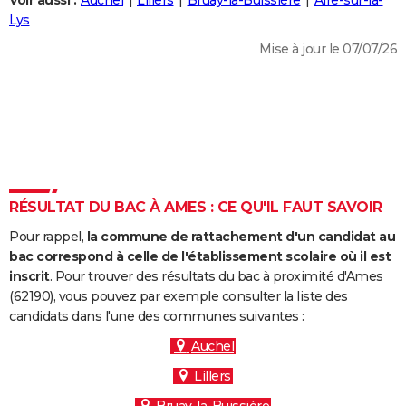
Voir aussi :
Auchel
Lillers
Bruay-la-Buissière
Aire-sur-la-
City break
Voyage de noces
Climat
Destinations
Voyage nature
Forum
+
Lys
PHOTO
Mise à jour le 07/07/26
GUIDES D'ACHAT
BONS PLANS
CARTE DE VOEUX
Carte Bonne année
Carte Pâques
Carte de Noël
Carte Saint-Valentin
Carte d'anniversaire
DICTIONNAIRE
Biographies
Expressions
Dictionnaire
Citations
Proverbes
RÉSULTAT DU BAC À AMES : CE QU'IL FAUT SAVOIR
PROGRAMME TV
Pour rappel,
la commune de rattachement d'un candidat au
COPAINS D'AVANT
bac correspond à celle de l'établissement scolaire où il est
Se connecter
Collèges
Universités
Service militaire
S'inscrire
Lycées
Primaires
Entreprises
Avis de recherche
inscrit
. Pour trouver des résultats du bac à proximité d'Ames
AVIS DE DÉCÈS
(62190), vous pouvez par exemple consulter la liste des
candidats dans l'une des communes suivantes :
FORUM
Auchel
Lifestyle
Sport
Television
Cinema
Bricolage
Culture
Auto
Voyage
Lillers