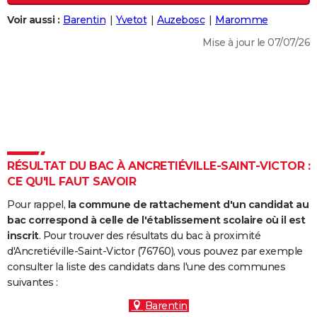
City break
Voyage de noces
Climat
Destinations
Voyage nature
Forum
+
PHOTO
Voir aussi :
Barentin
Yvetot
Auzebosc
Maromme
Mise à jour le 07/07/26
GUIDES D'ACHAT
BONS PLANS
CARTE DE VOEUX
Carte Bonne année
Carte Pâques
Carte de Noël
Carte Saint-Valentin
Carte d'anniversaire
DICTIONNAIRE
Biographies
Expressions
Dictionnaire
Citations
Proverbes
PROGRAMME TV
RÉSULTAT DU BAC À ANCRETIÉVILLE-SAINT-VICTOR :
CE QU'IL FAUT SAVOIR
COPAINS D'AVANT
Pour rappel,
la commune de rattachement d'un candidat au
Se connecter
Collèges
Universités
Service militaire
S'inscrire
Lycées
Primaires
Entreprises
Avis de recherche
AVIS DE DÉCÈS
bac correspond à celle de l'établissement scolaire où il est
inscrit
. Pour trouver des résultats du bac à proximité
FORUM
d'Ancretiéville-Saint-Victor (76760), vous pouvez par exemple
consulter la liste des candidats dans l'une des communes
Lifestyle
Sport
Television
Cinema
Bricolage
Culture
Auto
Voyage
suivantes :
Barentin