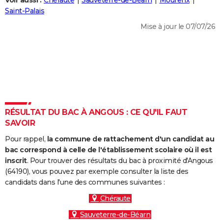
Voir aussi :
Chéraute
Sauveterre-de-Béarn
Mourenx
City break
Voyage de noces
Climat
Destinations
Voyage nature
Forum
+
Saint-Palais
PHOTO
Mise à jour le 07/07/26
GUIDES D'ACHAT
BONS PLANS
CARTE DE VOEUX
Carte Bonne année
Carte Pâques
Carte de Noël
Carte Saint-Valentin
Carte d'anniversaire
DICTIONNAIRE
Biographies
Expressions
Dictionnaire
Citations
Proverbes
RÉSULTAT DU BAC À ANGOUS : CE QU'IL FAUT
PROGRAMME TV
SAVOIR
COPAINS D'AVANT
Pour rappel,
la commune de rattachement d'un candidat au
Se connecter
Collèges
Universités
Service militaire
S'inscrire
Lycées
Primaires
Entreprises
Avis de recherche
bac correspond à celle de l'établissement scolaire où il est
AVIS DE DÉCÈS
inscrit
. Pour trouver des résultats du bac à proximité d'Angous
(64190), vous pouvez par exemple consulter la liste des
FORUM
candidats dans l'une des communes suivantes :
Lifestyle
Sport
Television
Cinema
Bricolage
Culture
Auto
Voyage
Chéraute
Sauveterre-de-Béarn