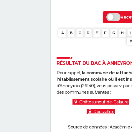
Recev
A
B
C
D
E
F
G
H
I
RÉSULTAT DU BAC À ANNEYRON 
Pour rappel,
la commune de rattache
l'établissement scolaire où il est ins
d'Anneyron (26140), vous pouvez par e
des communes suivantes :
Châteauneuf-de-Galaure
Roussillon
Source de données : Académie d