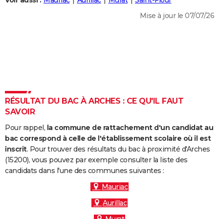
Voir aussi :
Mauriac
Aurillac
Murat
Saint-Flour
City break
Voyage de noces
Climat
Destinations
Voyage nature
Forum
+
PHOTO
Mise à jour le 07/07/26
GUIDES D'ACHAT
BONS PLANS
CARTE DE VOEUX
Carte Bonne année
Carte Pâques
Carte de Noël
Carte Saint-Valentin
Carte d'anniversaire
DICTIONNAIRE
RÉSULTAT DU BAC À ARCHES : CE QU'IL FAUT
Biographies
Expressions
Dictionnaire
Citations
Proverbes
SAVOIR
PROGRAMME TV
Pour rappel,
la commune de rattachement d'un candidat au
COPAINS D'AVANT
bac correspond à celle de l'établissement scolaire où il est
Se connecter
Collèges
Universités
Service militaire
S'inscrire
Lycées
Primaires
Entreprises
Avis de recherche
inscrit
. Pour trouver des résultats du bac à proximité d'Arches
AVIS DE DÉCÈS
(15200), vous pouvez par exemple consulter la liste des
candidats dans l'une des communes suivantes :
FORUM
Mauriac
Lifestyle
Sport
Television
Cinema
Bricolage
Culture
Auto
Voyage
Aurillac