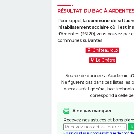
RÉSULTAT DU BAC À ARDENTES 
Pour rappel,
la commune de rattache
l'établissement scolaire où il est ins
d'Ardentes (36120), vous pouvez par e
communes suivantes :
Châteauroux
La Châtre
Source de données : Académie d'O
Ne figurent pas dans ces listes les 
baccalauréat général, bac technolo
correspond à celle de
A ne pas manquer
Recevez nos astuces et bons plans
J
En savoir plus sur notre politique de confiden