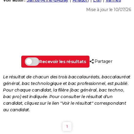
Voir aussi :
Sainte-Anne-d'Auray
Arradon
Étel
Vannes
City break
Voyage de noces
Climat
Destinations
Voyage nature
Forum
+
PHOTO
Mise à jour le 10/07/26
GUIDES D'ACHAT
BONS PLANS
CARTE DE VOEUX
Carte Bonne année
Carte Pâques
Carte de Noël
Carte Saint-Valentin
Carte d'anniversaire
DICTIONNAIRE
Partager
Recevoir les résultats
Biographies
Expressions
Dictionnaire
Citations
Proverbes
PROGRAMME TV
Le résultat de chacun des trois baccalauréats, baccalauréat
COPAINS D'AVANT
général, bac technologique et bac professionnel, est publié.
Pour chaque candidat, la filière (bac général, bac techno,
Se connecter
Collèges
Universités
Service militaire
S'inscrire
Lycées
Primaires
Entreprises
Avis de recherche
AVIS DE DÉCÈS
bac pro) est indiquée. Pour consulter le résultat d'un
candidat, cliquez sur le lien "Voir le résultat" correspondant
FORUM
au candidat.
Lifestyle
Sport
Television
Cinema
Bricolage
Culture
Auto
Voyage
1