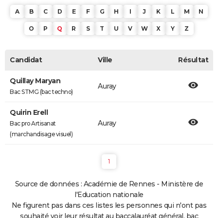
A
B
C
D
E
F
G
H
I
J
K
L
M
N
O
P
Q
R
S
T
U
V
W
X
Y
Z
Candidat
Ville
Résultat
Quillay Maryan
Auray
Bac STMG (bac techno)
Quirin Erell
Auray
Bac pro Artisanat
(marchandisage visuel)
1
Source de données : Académie de Rennes - Ministère de
l'Education nationale
Ne figurent pas dans ces listes les personnes qui n'ont pas
souhaité voir leur résultat au baccalauréat général, bac