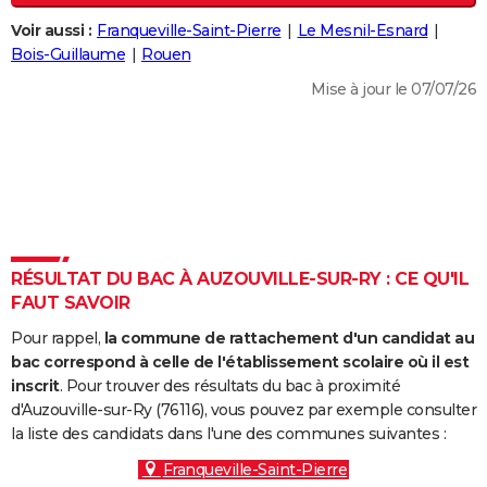
City break
Voyage de noces
Climat
Destinations
Voyage nature
Forum
+
PHOTO
Voir aussi :
Franqueville-Saint-Pierre
Le Mesnil-Esnard
Bois-Guillaume
Rouen
GUIDES D'ACHAT
Mise à jour le 07/07/26
BONS PLANS
CARTE DE VOEUX
Carte Bonne année
Carte Pâques
Carte de Noël
Carte Saint-Valentin
Carte d'anniversaire
DICTIONNAIRE
Biographies
Expressions
Dictionnaire
Citations
Proverbes
PROGRAMME TV
RÉSULTAT DU BAC À AUZOUVILLE-SUR-RY : CE QU'IL
COPAINS D'AVANT
FAUT SAVOIR
Se connecter
Collèges
Universités
Service militaire
S'inscrire
Lycées
Primaires
Entreprises
Avis de recherche
AVIS DE DÉCÈS
Pour rappel,
la commune de rattachement d'un candidat au
bac correspond à celle de l'établissement scolaire où il est
FORUM
inscrit
. Pour trouver des résultats du bac à proximité
d'Auzouville-sur-Ry (76116), vous pouvez par exemple consulter
Lifestyle
Sport
Television
Cinema
Bricolage
Culture
Auto
Voyage
la liste des candidats dans l'une des communes suivantes :
Franqueville-Saint-Pierre