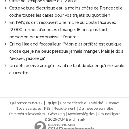
Carte de l'éclipse solaire du 12 août
Cette voiture électrique est la moins chère de France : elle
coche toutes les cases pour vos trajets du quotidien
En 1997, ils ont recouvert une friche du Costa Rica avec
12 000 tonnes d'écorces d'orange. 16 ans plus tard,
personne ne reconnaissait l'endroit
Erling Haaland, footballeur : "Mon plat préféré est quelque
chose que je ne peux presque jamais manger. Mais je dois
l'avouer, j'adore ça"
Un défi réservé aux génies : il ne faut déplacer qu'une seule
allumette
Qui sommes-nous ?
Equipe
Charte éditoriale
Publicité
Contact
Tous les articles
RSS
Recrutement
Données personnelles
Paramétrer les cookies
Gérer Utiq
Mentions légales
Groupe Figaro
© 2026 CCM Benchmark