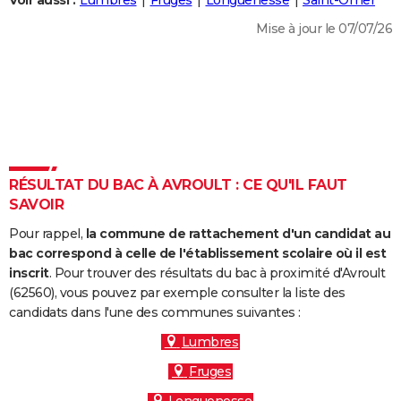
Voir aussi :
Lumbres
Fruges
Longuenesse
Saint-Omer
City break
Voyage de noces
Climat
Destinations
Voyage nature
Forum
+
PHOTO
Mise à jour le 07/07/26
GUIDES D'ACHAT
BONS PLANS
CARTE DE VOEUX
Carte Bonne année
Carte Pâques
Carte de Noël
Carte Saint-Valentin
Carte d'anniversaire
DICTIONNAIRE
RÉSULTAT DU BAC À AVROULT : CE QU'IL FAUT
Biographies
Expressions
Dictionnaire
Citations
Proverbes
SAVOIR
PROGRAMME TV
Pour rappel,
la commune de rattachement d'un candidat au
COPAINS D'AVANT
bac correspond à celle de l'établissement scolaire où il est
Se connecter
Collèges
Universités
Service militaire
S'inscrire
Lycées
Primaires
Entreprises
Avis de recherche
inscrit
. Pour trouver des résultats du bac à proximité d'Avroult
AVIS DE DÉCÈS
(62560), vous pouvez par exemple consulter la liste des
candidats dans l'une des communes suivantes :
FORUM
Lumbres
Lifestyle
Sport
Television
Cinema
Bricolage
Culture
Auto
Voyage
Fruges