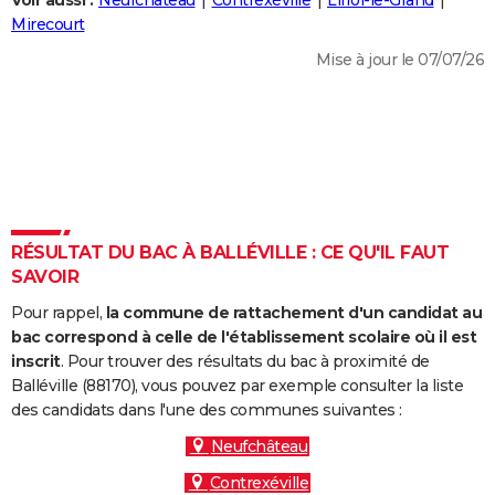
Voir aussi :
Neufchâteau
Contrexéville
Liffol-le-Grand
City break
Voyage de noces
Climat
Destinations
Voyage nature
Forum
+
Mirecourt
PHOTO
Mise à jour le 07/07/26
GUIDES D'ACHAT
BONS PLANS
CARTE DE VOEUX
Carte Bonne année
Carte Pâques
Carte de Noël
Carte Saint-Valentin
Carte d'anniversaire
DICTIONNAIRE
Biographies
Expressions
Dictionnaire
Citations
Proverbes
RÉSULTAT DU BAC À BALLÉVILLE : CE QU'IL FAUT
PROGRAMME TV
SAVOIR
COPAINS D'AVANT
Pour rappel,
la commune de rattachement d'un candidat au
Se connecter
Collèges
Universités
Service militaire
S'inscrire
Lycées
Primaires
Entreprises
Avis de recherche
bac correspond à celle de l'établissement scolaire où il est
AVIS DE DÉCÈS
inscrit
. Pour trouver des résultats du bac à proximité de
Balléville (88170), vous pouvez par exemple consulter la liste
FORUM
des candidats dans l'une des communes suivantes :
Lifestyle
Sport
Television
Cinema
Bricolage
Culture
Auto
Voyage
Neufchâteau
Contrexéville