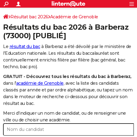
ACTUALITÉS
Connexion
S'inscrire
Résultat bac 2026
Académie de Grenoble
Rechercher
Société
Education
Villes
Politique
Faits Divers
Monde
+
SPORT
Résultats du bac 2026 à
Barberaz
Football
Cyclisme
Forum
Coupe du monde 2026
Tennis
Rugby
CULTURE
(73000) [PUBLIÉ]
TNT
Cinéma
Musique
Programme TV
Streaming
Sorties cinéma
+
FINANCE
Le
résultat du bac
à Barberaz a été dévoilé par le ministère de
l'Education nationale. Les résultats du baccalauréat sont
Impôts
Immobilier
Banque
Crédit
Retraite
Epargne
Risques naturels par ville
Assurance
AUTO
continuellement enrichis filière par filière (bac général, bac
techno, bac pro).
Réserver un essai
Berlines
Forum auto
Essais
Citadines
SUV
+
HIGH-TECH
GRATUIT - Découvrez tous les résultats du bac à Barberaz,
Meilleur smartphone
Ordinateurs
Guide high-tech
Mobiles
Internet
Jeux vidéo
+
BRICOLAGE
dans l'
académie de Grenoble
, avec la liste des candidats
classés par année et par ordre alphabétique, ou tapez un nom
Aménagement intérieur
Cuisine
Jardinage
+
Forum
Extérieur
Salle de bains
Rangement
WEEK-END
dans le moteur de recherche ci-dessous pour découvrir son
résultat au bac.
Escapades
Expositions
Week-end nature
Guides de France
Patrimoine
Musées
+
LIFESTYLE
Merci d'indiquer un nom de candidat, ou de renseigner une
Bien-être
Mode
+
Art de vivre
Loisirs
Modes de vie
ville ou de choisir une académie.
SANTE
Guide de la santé
Médicaments
+
Alimentation
Maladies
Sommeil
VOYAGE