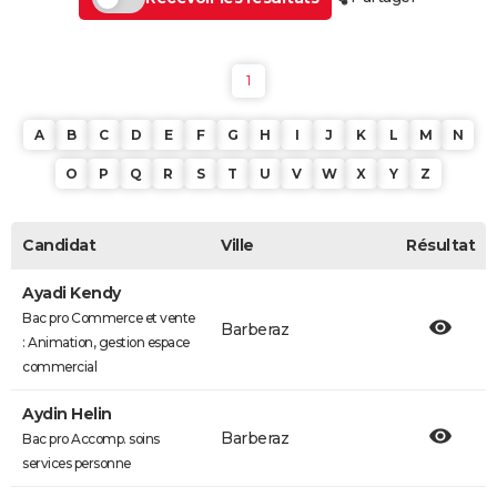
1
A
B
C
D
E
F
G
H
I
J
K
L
M
N
O
P
Q
R
S
T
U
V
W
X
Y
Z
Candidat
Ville
Résultat
Ayadi Kendy
Bac pro Commerce et vente
Barberaz
: Animation, gestion espace
commercial
Aydin Helin
Barberaz
Bac pro Accomp. soins
services personne