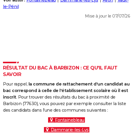
Voir aussi :
Fontainebleau
Dammarie-les-Lys
Avon
Vaux-
City break
Voyage de noces
Climat
Destinations
Voyage nature
Forum
+
le-Pénil
PHOTO
Mise à jour le 07/07/26
GUIDES D'ACHAT
BONS PLANS
CARTE DE VOEUX
Carte Bonne année
Carte Pâques
Carte de Noël
Carte Saint-Valentin
Carte d'anniversaire
DICTIONNAIRE
Biographies
Expressions
Dictionnaire
Citations
Proverbes
RÉSULTAT DU BAC À BARBIZON : CE QU'IL FAUT
PROGRAMME TV
SAVOIR
COPAINS D'AVANT
Pour rappel,
la commune de rattachement d'un candidat au
Se connecter
Collèges
Universités
Service militaire
S'inscrire
Lycées
Primaires
Entreprises
Avis de recherche
bac correspond à celle de l'établissement scolaire où il est
AVIS DE DÉCÈS
inscrit
. Pour trouver des résultats du bac à proximité de
Barbizon (77630), vous pouvez par exemple consulter la liste
FORUM
des candidats dans l'une des communes suivantes :
Lifestyle
Sport
Television
Cinema
Bricolage
Culture
Auto
Voyage
Fontainebleau
Dammarie-les-Lys