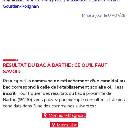
Voir aussi :
Monléon-Magnoac
Masseube
Lannemezan
City break
Voyage de noces
Climat
Destinations
Voyage nature
Forum
+
Gourdan-Polignan
PHOTO
Mise à jour le 07/07/26
GUIDES D'ACHAT
BONS PLANS
CARTE DE VOEUX
Carte Bonne année
Carte Pâques
Carte de Noël
Carte Saint-Valentin
Carte d'anniversaire
DICTIONNAIRE
Biographies
Expressions
Dictionnaire
Citations
Proverbes
RÉSULTAT DU BAC À BARTHE : CE QU'IL FAUT
PROGRAMME TV
SAVOIR
COPAINS D'AVANT
Pour rappel,
la commune de rattachement d'un candidat au
Se connecter
Collèges
Universités
Service militaire
S'inscrire
Lycées
Primaires
Entreprises
Avis de recherche
bac correspond à celle de l'établissement scolaire où il est
AVIS DE DÉCÈS
inscrit
. Pour trouver des résultats du bac à proximité de
Barthe (65230), vous pouvez par exemple consulter la liste des
FORUM
candidats dans l'une des communes suivantes :
Lifestyle
Sport
Television
Cinema
Bricolage
Culture
Auto
Voyage
Monléon-Magnoac
Masseube