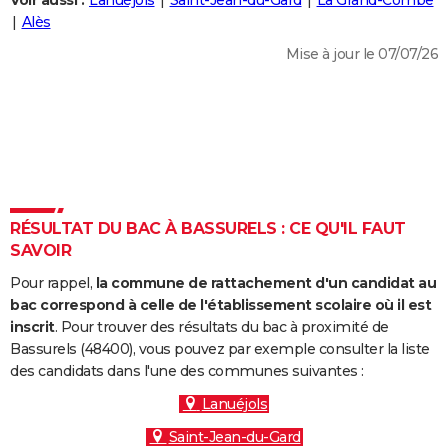
Voir aussi :
Lanuéjols
Saint-Jean-du-Gard
La Grand-Combe
City break
Voyage de noces
Climat
Destinations
Voyage nature
Forum
+
Alès
PHOTO
Mise à jour le 07/07/26
GUIDES D'ACHAT
BONS PLANS
CARTE DE VOEUX
Carte Bonne année
Carte Pâques
Carte de Noël
Carte Saint-Valentin
Carte d'anniversaire
DICTIONNAIRE
Biographies
Expressions
Dictionnaire
Citations
Proverbes
RÉSULTAT DU BAC À BASSURELS : CE QU'IL FAUT
PROGRAMME TV
SAVOIR
COPAINS D'AVANT
Pour rappel,
la commune de rattachement d'un candidat au
Se connecter
Collèges
Universités
Service militaire
S'inscrire
Lycées
Primaires
Entreprises
Avis de recherche
bac correspond à celle de l'établissement scolaire où il est
AVIS DE DÉCÈS
inscrit
. Pour trouver des résultats du bac à proximité de
Bassurels (48400), vous pouvez par exemple consulter la liste
FORUM
des candidats dans l'une des communes suivantes :
Lifestyle
Sport
Television
Cinema
Bricolage
Culture
Auto
Voyage
Lanuéjols
Saint-Jean-du-Gard