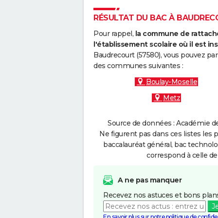
RÉSULTAT DU BAC À BAUDRECOU
Pour rappel,
la commune de rattache
l'établissement scolaire où il est ins
Baudrecourt (57580), vous pouvez par 
des communes suivantes :
Boulay-Moselle
Metz
Source de données : Académie de
Ne figurent pas dans ces listes les 
baccalauréat général, bac technolo
correspond à celle de
A ne pas manquer
Recevez nos astuces et bons plans
J
En savoir plus sur notre politique de confiden