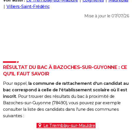
Voir aussi :
Le Tremblay-sur-Mauldre
Coignières
Maurepas
City break
Voyage de noces
Climat
Destinations
Voyage nature
Forum
+
Villiers-Saint-Frédéric
PHOTO
Mise à jour le 07/07/26
GUIDES D'ACHAT
BONS PLANS
CARTE DE VOEUX
Carte Bonne année
Carte Pâques
Carte de Noël
Carte Saint-Valentin
Carte d'anniversaire
DICTIONNAIRE
Biographies
Expressions
Dictionnaire
Citations
Proverbes
RÉSULTAT DU BAC À BAZOCHES-SUR-GUYONNE : CE
PROGRAMME TV
QU'IL FAUT SAVOIR
COPAINS D'AVANT
Pour rappel,
la commune de rattachement d'un candidat au
Se connecter
Collèges
Universités
Service militaire
S'inscrire
Lycées
Primaires
Entreprises
Avis de recherche
bac correspond à celle de l'établissement scolaire où il est
AVIS DE DÉCÈS
inscrit
. Pour trouver des résultats du bac à proximité de
Bazoches-sur-Guyonne (78490), vous pouvez par exemple
FORUM
consulter la liste des candidats dans l'une des communes
Lifestyle
Sport
Television
Cinema
Bricolage
Culture
Auto
Voyage
suivantes :
Le Tremblay-sur-Mauldre