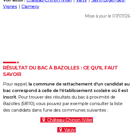
Voir aussi :
Château-Chinon (Ville)
Varzy
Saint-Léger-des-
City break
Voyage de noces
Climat
Destinations
Voyage nature
Forum
+
Vignes
Clamecy
PHOTO
Mise à jour le 07/07/26
GUIDES D'ACHAT
BONS PLANS
CARTE DE VOEUX
Carte Bonne année
Carte Pâques
Carte de Noël
Carte Saint-Valentin
Carte d'anniversaire
DICTIONNAIRE
Biographies
Expressions
Dictionnaire
Citations
Proverbes
RÉSULTAT DU BAC À BAZOLLES : CE QU'IL FAUT
PROGRAMME TV
SAVOIR
COPAINS D'AVANT
Pour rappel,
la commune de rattachement d'un candidat au
Se connecter
Collèges
Universités
Service militaire
S'inscrire
Lycées
Primaires
Entreprises
Avis de recherche
bac correspond à celle de l'établissement scolaire où il est
AVIS DE DÉCÈS
inscrit
. Pour trouver des résultats du bac à proximité de
Bazolles (58110), vous pouvez par exemple consulter la liste
FORUM
des candidats dans l'une des communes suivantes :
Lifestyle
Sport
Television
Cinema
Bricolage
Culture
Auto
Voyage
Château-Chinon (Ville)
Varzy