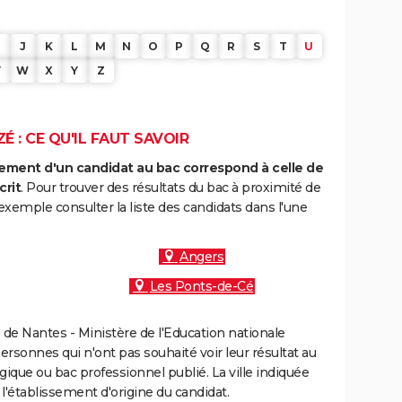
J
K
L
M
N
O
P
Q
R
S
T
U
V
W
X
Y
Z
 : CE QU'IL FAUT SAVOIR
ment d'un candidat au bac correspond à celle de
crit
. Pour trouver des résultats du bac à proximité de
xemple consulter la liste des candidats dans l'une
Angers
Les Ponts-de-Cé
de Nantes - Ministère de l'Education nationale
personnes qui n'ont pas souhaité voir leur résultat au
gique ou bac professionnel publié. La ville indiquée
 l'établissement d'origine du candidat.