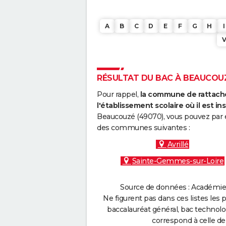
A
B
C
D
E
F
G
H
I
RÉSULTAT DU BAC À BEAUCOUZÉ
Pour rappel,
la commune de rattache
l'établissement scolaire où il est ins
Beaucouzé (49070), vous pouvez par e
des communes suivantes :
Avrillé
Sainte-Gemmes-sur-Loire
Source de données : Académie 
Ne figurent pas dans ces listes les 
baccalauréat général, bac technolo
correspond à celle de