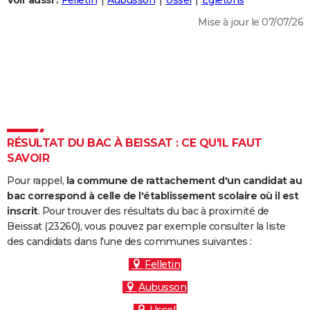
Voir aussi :
Felletin
Aubusson
Ussel
Égletons
City break
Voyage de noces
Climat
Destinations
Voyage nature
Forum
+
PHOTO
Mise à jour le 07/07/26
GUIDES D'ACHAT
BONS PLANS
CARTE DE VOEUX
Carte Bonne année
Carte Pâques
Carte de Noël
Carte Saint-Valentin
Carte d'anniversaire
DICTIONNAIRE
RÉSULTAT DU BAC À BEISSAT : CE QU'IL FAUT
Biographies
Expressions
Dictionnaire
Citations
Proverbes
SAVOIR
PROGRAMME TV
Pour rappel,
la commune de rattachement d'un candidat au
COPAINS D'AVANT
bac correspond à celle de l'établissement scolaire où il est
Se connecter
Collèges
Universités
Service militaire
S'inscrire
Lycées
Primaires
Entreprises
Avis de recherche
inscrit
. Pour trouver des résultats du bac à proximité de
AVIS DE DÉCÈS
Beissat (23260), vous pouvez par exemple consulter la liste
des candidats dans l'une des communes suivantes :
FORUM
Felletin
Lifestyle
Sport
Television
Cinema
Bricolage
Culture
Auto
Voyage
Aubusson