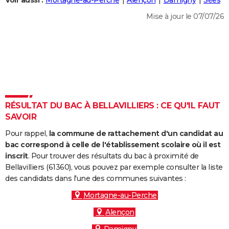
Voir aussi :
Mortagne-au-Perche
Alençon
Damigny
Sées
City break
Voyage de noces
Climat
Destinations
Voyage nature
Forum
+
PHOTO
Mise à jour le 07/07/26
GUIDES D'ACHAT
BONS PLANS
CARTE DE VOEUX
Carte Bonne année
Carte Pâques
Carte de Noël
Carte Saint-Valentin
Carte d'anniversaire
DICTIONNAIRE
RÉSULTAT DU BAC À BELLAVILLIERS : CE QU'IL FAUT
Biographies
Expressions
Dictionnaire
Citations
Proverbes
SAVOIR
PROGRAMME TV
Pour rappel,
la commune de rattachement d'un candidat au
COPAINS D'AVANT
bac correspond à celle de l'établissement scolaire où il est
Se connecter
Collèges
Universités
Service militaire
S'inscrire
Lycées
Primaires
Entreprises
Avis de recherche
inscrit
. Pour trouver des résultats du bac à proximité de
AVIS DE DÉCÈS
Bellavilliers (61360), vous pouvez par exemple consulter la liste
des candidats dans l'une des communes suivantes :
FORUM
Mortagne-au-Perche
Lifestyle
Sport
Television
Cinema
Bricolage
Culture
Auto
Voyage
Alençon