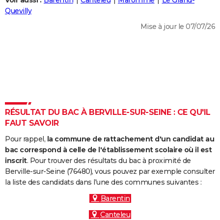
Voir aussi :
Barentin
Canteleu
Maromme
Le Grand-
City break
Voyage de noces
Climat
Destinations
Voyage nature
Forum
+
Quevilly
PHOTO
Mise à jour le 07/07/26
GUIDES D'ACHAT
BONS PLANS
CARTE DE VOEUX
Carte Bonne année
Carte Pâques
Carte de Noël
Carte Saint-Valentin
Carte d'anniversaire
DICTIONNAIRE
Biographies
Expressions
Dictionnaire
Citations
Proverbes
RÉSULTAT DU BAC À BERVILLE-SUR-SEINE : CE QU'IL
PROGRAMME TV
FAUT SAVOIR
COPAINS D'AVANT
Pour rappel,
la commune de rattachement d'un candidat au
Se connecter
Collèges
Universités
Service militaire
S'inscrire
Lycées
Primaires
Entreprises
Avis de recherche
bac correspond à celle de l'établissement scolaire où il est
AVIS DE DÉCÈS
inscrit
. Pour trouver des résultats du bac à proximité de
Berville-sur-Seine (76480), vous pouvez par exemple consulter
FORUM
la liste des candidats dans l'une des communes suivantes :
Lifestyle
Sport
Television
Cinema
Bricolage
Culture
Auto
Voyage
Barentin
Canteleu