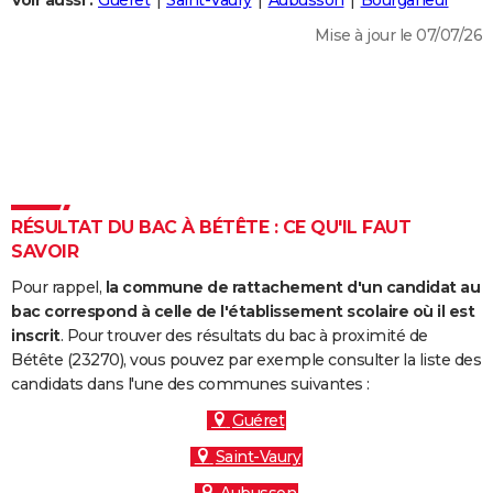
Voir aussi :
Guéret
Saint-Vaury
Aubusson
Bourganeuf
City break
Voyage de noces
Climat
Destinations
Voyage nature
Forum
+
PHOTO
Mise à jour le 07/07/26
GUIDES D'ACHAT
BONS PLANS
CARTE DE VOEUX
Carte Bonne année
Carte Pâques
Carte de Noël
Carte Saint-Valentin
Carte d'anniversaire
DICTIONNAIRE
RÉSULTAT DU BAC À BÉTÊTE : CE QU'IL FAUT
Biographies
Expressions
Dictionnaire
Citations
Proverbes
SAVOIR
PROGRAMME TV
Pour rappel,
la commune de rattachement d'un candidat au
COPAINS D'AVANT
bac correspond à celle de l'établissement scolaire où il est
Se connecter
Collèges
Universités
Service militaire
S'inscrire
Lycées
Primaires
Entreprises
Avis de recherche
inscrit
. Pour trouver des résultats du bac à proximité de
AVIS DE DÉCÈS
Bétête (23270), vous pouvez par exemple consulter la liste des
candidats dans l'une des communes suivantes :
FORUM
Guéret
Lifestyle
Sport
Television
Cinema
Bricolage
Culture
Auto
Voyage
Saint-Vaury