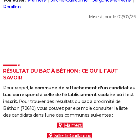
Voir aussi :
Mamers
Sillé-le-Guillaume
Sargé-lès-le-Mans
City break
Voyage de noces
Climat
Destinations
Voyage nature
Forum
+
Rouillon
PHOTO
Mise à jour le 07/07/26
GUIDES D'ACHAT
BONS PLANS
CARTE DE VOEUX
Carte Bonne année
Carte Pâques
Carte de Noël
Carte Saint-Valentin
Carte d'anniversaire
DICTIONNAIRE
Biographies
Expressions
Dictionnaire
Citations
Proverbes
RÉSULTAT DU BAC À BÉTHON : CE QU'IL FAUT
PROGRAMME TV
SAVOIR
COPAINS D'AVANT
Pour rappel,
la commune de rattachement d'un candidat au
Se connecter
Collèges
Universités
Service militaire
S'inscrire
Lycées
Primaires
Entreprises
Avis de recherche
bac correspond à celle de l'établissement scolaire où il est
AVIS DE DÉCÈS
inscrit
. Pour trouver des résultats du bac à proximité de
Béthon (72610), vous pouvez par exemple consulter la liste
FORUM
des candidats dans l'une des communes suivantes :
Lifestyle
Sport
Television
Cinema
Bricolage
Culture
Auto
Voyage
Mamers
Sillé-le-Guillaume