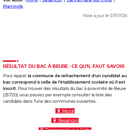
Voir aussi :
Morre
Besançon
Dannemarie-sur-Crète
City break
Voyage de noces
Climat
Destinations
Voyage nature
Forum
+
Mamirolle
PHOTO
Mise à jour le 07/07/26
GUIDES D'ACHAT
BONS PLANS
CARTE DE VOEUX
Carte Bonne année
Carte Pâques
Carte de Noël
Carte Saint-Valentin
Carte d'anniversaire
DICTIONNAIRE
Biographies
Expressions
Dictionnaire
Citations
Proverbes
RÉSULTAT DU BAC À BEURE : CE QU'IL FAUT SAVOIR
PROGRAMME TV
Pour rappel,
la commune de rattachement d'un candidat au
COPAINS D'AVANT
bac correspond à celle de l'établissement scolaire où il est
Se connecter
Collèges
Universités
Service militaire
S'inscrire
Lycées
Primaires
Entreprises
Avis de recherche
inscrit
. Pour trouver des résultats du bac à proximité de Beure
AVIS DE DÉCÈS
(25720), vous pouvez par exemple consulter la liste des
candidats dans l'une des communes suivantes :
FORUM
Morre
Lifestyle
Sport
Television
Cinema
Bricolage
Culture
Auto
Voyage
Besançon