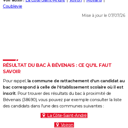
Voir aussi :
La Côte-Saint-André
Voiron
Moirans
City break
Voyage de noces
Climat
Destinations
Voyage nature
Forum
+
Coublevie
PHOTO
Mise à jour le 07/07/26
GUIDES D'ACHAT
BONS PLANS
CARTE DE VOEUX
Carte Bonne année
Carte Pâques
Carte de Noël
Carte Saint-Valentin
Carte d'anniversaire
DICTIONNAIRE
Biographies
Expressions
Dictionnaire
Citations
Proverbes
RÉSULTAT DU BAC À BÉVENAIS : CE QU'IL FAUT
PROGRAMME TV
SAVOIR
COPAINS D'AVANT
Pour rappel,
la commune de rattachement d'un candidat au
Se connecter
Collèges
Universités
Service militaire
S'inscrire
Lycées
Primaires
Entreprises
Avis de recherche
bac correspond à celle de l'établissement scolaire où il est
AVIS DE DÉCÈS
inscrit
. Pour trouver des résultats du bac à proximité de
Bévenais (38690), vous pouvez par exemple consulter la liste
FORUM
des candidats dans l'une des communes suivantes :
Lifestyle
Sport
Television
Cinema
Bricolage
Culture
Auto
Voyage
La Côte-Saint-André
Voiron