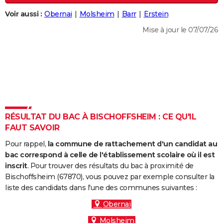
City break
Voyage de noces
Climat
Destinations
Voyage nature
Forum
+
PHOTO
Voir aussi :
Obernai
Molsheim
Barr
Erstein
Mise à jour le 07/07/26
GUIDES D'ACHAT
BONS PLANS
CARTE DE VOEUX
Carte Bonne année
Carte Pâques
Carte de Noël
Carte Saint-Valentin
Carte d'anniversaire
DICTIONNAIRE
Biographies
Expressions
Dictionnaire
Citations
Proverbes
PROGRAMME TV
RÉSULTAT DU BAC À BISCHOFFSHEIM : CE QU'IL
FAUT SAVOIR
COPAINS D'AVANT
Pour rappel,
la commune de rattachement d'un candidat au
Se connecter
Collèges
Universités
Service militaire
S'inscrire
Lycées
Primaires
Entreprises
Avis de recherche
AVIS DE DÉCÈS
bac correspond à celle de l'établissement scolaire où il est
inscrit
. Pour trouver des résultats du bac à proximité de
FORUM
Bischoffsheim (67870), vous pouvez par exemple consulter la
liste des candidats dans l'une des communes suivantes :
Lifestyle
Sport
Television
Cinema
Bricolage
Culture
Auto
Voyage
Obernai
Molsheim