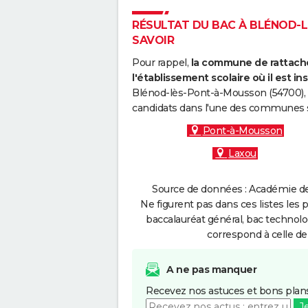
RÉSULTAT DU BAC À BLÉNOD-L
SAVOIR
Pour rappel,
la commune de rattache
l'établissement scolaire où il est ins
Blénod-lès-Pont-à-Mousson (54700), v
candidats dans l'une des communes s
Pont-à-Mousson
Laxou
Source de données : Académie de
Ne figurent pas dans ces listes les 
baccalauréat général, bac technolo
correspond à celle de
A ne pas manquer
Recevez nos astuces et bons plans
J