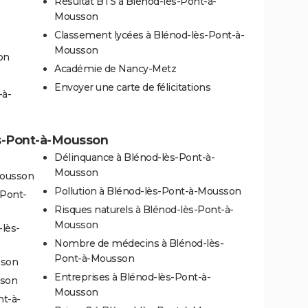
Résultat BTS à Blénod-lès-Pont-à-
Mousson
Classement lycées à Blénod-lès-Pont-à-
Mousson
on
Académie de Nancy-Metz
Envoyer une carte de félicitations
-à-
ès-Pont-à-Mousson
Délinquance à Blénod-lès-Pont-à-
Mousson
Mousson
Pollution à Blénod-lès-Pont-à-Mousson
-Pont-
Risques naturels à Blénod-lès-Pont-à-
Mousson
lès-
Nombre de médecins à Blénod-lès-
Pont-à-Mousson
sson
Entreprises à Blénod-lès-Pont-à-
sson
Mousson
nt-à-