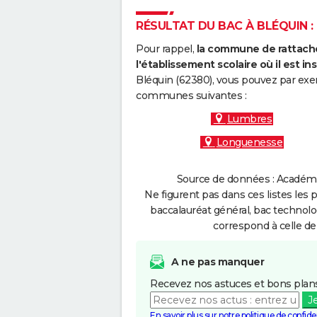
RÉSULTAT DU BAC À BLÉQUIN : 
Pour rappel,
la commune de rattache
l'établissement scolaire où il est ins
Bléquin (62380), vous pouvez par exem
communes suivantes :
Lumbres
Longuenesse
Source de données : Académie 
Ne figurent pas dans ces listes les 
baccalauréat général, bac technolo
correspond à celle de
A ne pas manquer
Recevez nos astuces et bons plans
J
En savoir plus sur notre politique de confiden