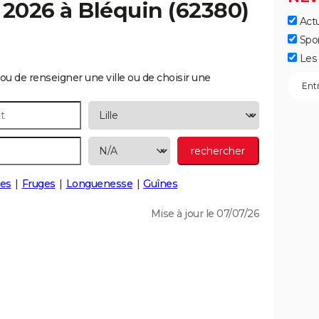
 2026 à
Bléquin
(62380)
Actu
Spo
Les 
ou de renseigner une ville ou de choisir une
es
Fruges
Longuenesse
Guînes
Mise à jour le 07/07/26