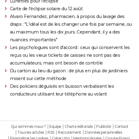
Lunettes pour l'éclipse
Carte de l'éclipse solaire du 12 août
Alvaro Fernandez, pharmacien, à propos du lavage des
draps : "L'idéal est de les changer une fois par semaine, ou
au maximum tous les dix jours. Cependant, il y a des
nuances importantes"
Les psychologues sont d'accord : ceux qui conservent les
reçus ou les vieux tickets de caisses ne sont pas des
accumulateurs, mais ont besoin de contrôle
Du carton au lieu du gazon : de plus en plus de jardiniers
misent sur cette méthode
Des policiers déguisés en buisson verbalisent les
conducteurs utilisant leur téléphone au volant
Qui sommes-nous ?
Equipe
Charte éditoriale
Publicité
Contact
Tous les articles
RSS
Recrutement
Données personnelles
Paramétrer les cookies
Gérer Utiq
Mentions légales
Groupe Figaro