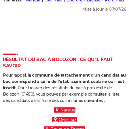
Voir aussi :
Nantua
Oyonnax
Bourg-en-Bresse
Péronnas
City break
Voyage de noces
Climat
Destinations
Voyage nature
Forum
+
PHOTO
Mise à jour le 07/07/26
GUIDES D'ACHAT
BONS PLANS
CARTE DE VOEUX
Carte Bonne année
Carte Pâques
Carte de Noël
Carte Saint-Valentin
Carte d'anniversaire
DICTIONNAIRE
RÉSULTAT DU BAC À BOLOZON : CE QU'IL FAUT
Biographies
Expressions
Dictionnaire
Citations
Proverbes
SAVOIR
PROGRAMME TV
Pour rappel,
la commune de rattachement d'un candidat au
COPAINS D'AVANT
bac correspond à celle de l'établissement scolaire où il est
Se connecter
Collèges
Universités
Service militaire
S'inscrire
Lycées
Primaires
Entreprises
Avis de recherche
inscrit
. Pour trouver des résultats du bac à proximité de
AVIS DE DÉCÈS
Bolozon (01450), vous pouvez par exemple consulter la liste
des candidats dans l'une des communes suivantes :
FORUM
Nantua
Lifestyle
Sport
Television
Cinema
Bricolage
Culture
Auto
Voyage
Oyonnax