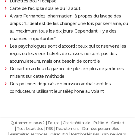
Lunettes pour l'éclipse
Carte de l'éclipse solaire du 12 août
Alvaro Fernandez, pharmacien, à propos du lavage des
draps : "L'idéal est de les changer une fois par semaine, ou
au maximum tous les dix jours. Cependant, il y a des
nuances importantes"
Les psychologues sont d'accord : ceux qui conservent les
reçus ou les vieux tickets de caisses ne sont pas des
accumulateurs, mais ont besoin de contrôle
Du carton au lieu du gazon : de plus en plus de jardiniers
misent sur cette méthode
Des policiers déguisés en buisson verbalisent les
conducteurs utilisant leur téléphone au volant
Qui sommes-nous ?
Equipe
Charte éditoriale
Publicité
Contact
Tous les articles
RSS
Recrutement
Données personnelles
Paramétrer les cookies
Gérer Utiq
Mentions légales
Groupe Figaro