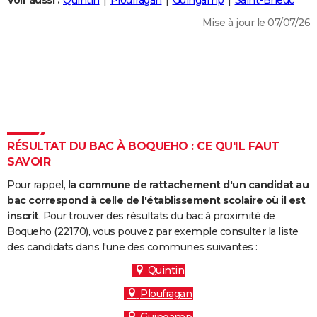
Voir aussi :
Quintin
Ploufragan
Guingamp
Saint-Brieuc
City break
Voyage de noces
Climat
Destinations
Voyage nature
Forum
+
PHOTO
Mise à jour le 07/07/26
GUIDES D'ACHAT
BONS PLANS
CARTE DE VOEUX
Carte Bonne année
Carte Pâques
Carte de Noël
Carte Saint-Valentin
Carte d'anniversaire
DICTIONNAIRE
RÉSULTAT DU BAC À BOQUEHO : CE QU'IL FAUT
Biographies
Expressions
Dictionnaire
Citations
Proverbes
SAVOIR
PROGRAMME TV
Pour rappel,
la commune de rattachement d'un candidat au
COPAINS D'AVANT
bac correspond à celle de l'établissement scolaire où il est
Se connecter
Collèges
Universités
Service militaire
S'inscrire
Lycées
Primaires
Entreprises
Avis de recherche
inscrit
. Pour trouver des résultats du bac à proximité de
AVIS DE DÉCÈS
Boqueho (22170), vous pouvez par exemple consulter la liste
des candidats dans l'une des communes suivantes :
FORUM
Quintin
Lifestyle
Sport
Television
Cinema
Bricolage
Culture
Auto
Voyage
Ploufragan