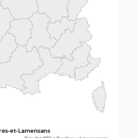
ères-et-Lamensans