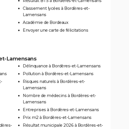
Résultat BTS à Bordères-et-Lamensans
Classement lycées à Bordères-et-
Lamensans
Académie de Bordeaux
Envoyer une carte de félicitations
s-et-Lamensans
Délinquance à Bordères-et-Lamensans
sans
Pollution à Bordères-et-Lamensans
t-
Risques naturels à Bordères-et-
Lamensans
Nombre de médecins à Bordères-et-
Lamensans
Entreprises à Bordères-et-Lamensans
Prix m2 à Bordères-et-Lamensans
dères-
Résultat municipale 2026 à Bordères-et-