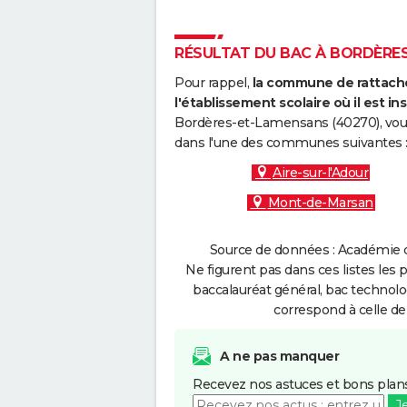
RÉSULTAT DU BAC À BORDÈRES-
Pour rappel,
la commune de rattache
l'établissement scolaire où il est ins
Bordères-et-Lamensans (40270), vous
dans l'une des communes suivantes 
Aire-sur-l'Adour
Mont-de-Marsan
Source de données : Académie d
Ne figurent pas dans ces listes les 
baccalauréat général, bac technolo
correspond à celle de
A ne pas manquer
Recevez nos astuces et bons plans
J