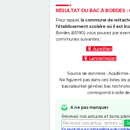
RÉSULTAT DU BAC À BORDES : 
Pour rappel,
la commune de rattache
l'établissement scolaire où il est ins
Bordes (65190), vous pouvez par exemp
communes suivantes :
Aureilhan
Lannemezan
Source de données : Académie d
Ne figurent pas dans ces listes les 
baccalauréat général, bac technolo
correspond à celle de
A ne pas manquer
Recevez nos astuces et bons plans
J
En savoir plus sur notre politique de confiden