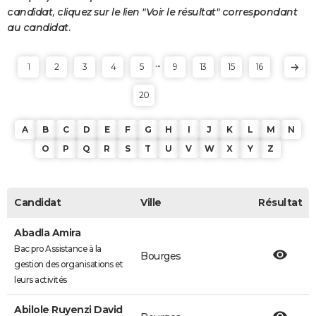
candidat, cliquez sur le lien "Voir le résultat" correspondant
au candidat.
...
1
2
3
4
5
9
13
15
16
20
A
B
C
D
E
F
G
H
I
J
K
L
M
N
O
P
Q
R
S
T
U
V
W
X
Y
Z
Candidat
Ville
Résultat
Abadla Amira
Bac pro Assistance à la
Bourges
gestion des organisations et
leurs activités
Abilole Ruyenzi David