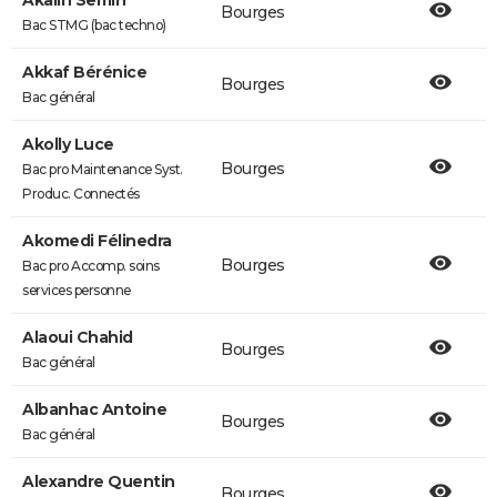
Akalin Semih
Bourges
Bac STMG (bac techno)
Akkaf Bérénice
Bourges
Bac général
Akolly Luce
Bourges
Bac pro Maintenance Syst.
Produc. Connectés
Akomedi Félinedra
Bourges
Bac pro Accomp. soins
services personne
Alaoui Chahid
Bourges
Bac général
Albanhac Antoine
Bourges
Bac général
Alexandre Quentin
Bourges