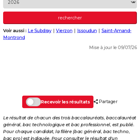
City break
Voyage de noces
Climat
Destinations
Voyage nature
Forum
+
PHOTO
GUIDES D'ACHAT
Voir aussi :
Le Subdray
Vierzon
Issoudun
Saint-Amand-
BONS PLANS
Montrond
CARTE DE VOEUX
Mise à jour le 09/07/26
Carte Bonne année
Carte Pâques
Carte de Noël
Carte Saint-Valentin
Carte d'anniversaire
DICTIONNAIRE
Biographies
Expressions
Dictionnaire
Citations
Proverbes
PROGRAMME TV
COPAINS D'AVANT
Se connecter
Collèges
Universités
Service militaire
S'inscrire
Lycées
Primaires
Entreprises
Avis de recherche
AVIS DE DÉCÈS
Partager
Recevoir les résultats
FORUM
Le résultat de chacun des trois baccalauréats, baccalauréat
Lifestyle
Sport
Television
Cinema
Bricolage
Culture
Auto
Voyage
général, bac technologique et bac professionnel, est publié.
Pour chaque candidat, la filière (bac général, bac techno,
bac pro) est indiquée. Pour consulter le résultat d'un