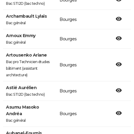
Bourges
Bac STI2D (bac techno)
Archambault Lylais
Bourges
Bac général
Arnoux Emmy
Bourges
Bac général
Artousenko Ariane
Bac pro Technicien études
Bourges
bâtiment (assistant
architecture)
Astié Aurélien
Bourges
Bac STI2D (bac techno)
Asumu Masoko
Andréa
Bourges
Bac général
Aubanel-Fournis