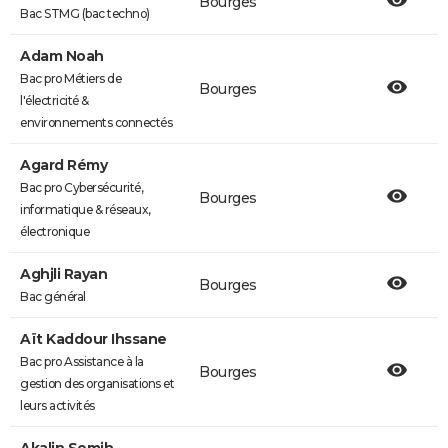
Bourges
Bac STMG (bac techno)
Adam Noah
Bac pro Métiers de
Bourges
l'électricité &
environnements connectés
Agard Rémy
Bac pro Cybersécurité,
Bourges
informatique & réseaux,
électronique
Aghjli Rayan
Bourges
Bac général
Aït Kaddour Ihssane
Bac pro Assistance à la
Bourges
gestion des organisations et
leurs activités