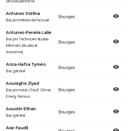
services personne
Antunes Stélina
Bourges
Bac pro Métiers de l'accueil
Antunes-Pereira Lalie
Bac pro Technicien études
Bourges
bâtiment (études et
économie)
Anza-Hafsa Tyméo
Bourges
Bac général
Aouraghe Ziyad
Bourges
Bac pro Instal. Chauf. Climat.
Energ. Renouv.
Aoustin Ethan
Bourges
Bac général
Arar Faudil